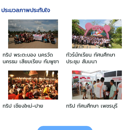
ประมวลภาพประทับใจ
ทริป พระตะบอง นครวัด
ทัวร์นักเรียน ทัศนศึกษา
นครธม เสียมเรียบ กัมพูชา
ประชุม สัมมนา
ทริป เชียงใหม่-ปาย
ทริป ทัศนศึกษา เพชรบุรี