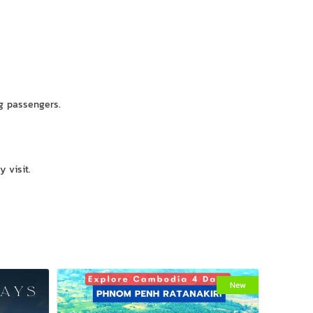
ng passengers.
 visit.
New