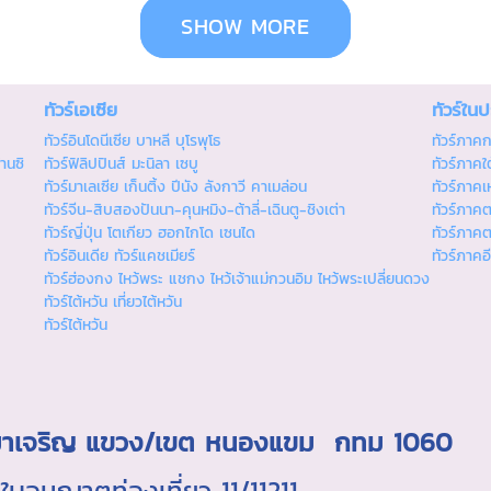
SHOW MORE
ทัวร์เอเซีย
ทัวร์ใน
ทัวร์อินโดนีเซีย บาหลี บุโรพุโธ
ทัวร์ภาค
านซิ
ทัวร์ฟิลิปปินส์ มะนิลา เซบู
ทัวร์ภาคใต
ทัวร์มาเลเซีย เก็นติ้ง ปีนัง ลังกาวี คาเมล่อน
ทัวร์ภาคเ
ทัวร์จีน-สิบสองปันนา-คุนหมิง-ต้าลี่-เฉินตู-ชิงเต่า
ทัวร์ภาค
ทัวร์ญี่ปุ่น โตเกียว ฮอกไกโด เซนได
ทัวร์ภาค
ทัวร์อินเดีย ทัวร์แคชเมียร์
ทัวร์ภาคอ
ทัวร์ฮ่องกง ไหว้พระ แชกง ไหว้เจ้าแม่กวนอิม ไหว้พระเปลี่ยนดวง
ทัวร์ไต้หวัน เที่ยวไต้หวัน
ทัวร์ไต้หวัน
ถ.มาเจริญ แขวง/เขต หนองแขม กทม 1060
นุญาตท่องเที่ยว 11/11211