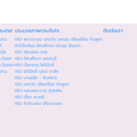
ประเทศ
ประมวลภาพประทับใจ
ติดต่อเรา
กลาง
ทริป พระตะบอง นครวัด นครธม เสียมเรียบ กัมพูชา
้
ทัวร์นักเรียน ทัศนศึกษา ประชุม สัมมนา
หนือ
ทริป เชียงใหม่-ปาย
ตะวันตก
ทริป ทัศนศึกษา เพชรบุรี
ตะวันออก
ทริป เวียดนาม โฮจิมินต์
ีสาน
ทริป โฮจิมินต์ มุยเน่ ดาลัท
ทริป มาเลเซีย - สิงคโปร
ทริป นครวัด เสียมเรียบ กัมพูชา
ทริป หลวงพระบาง ทุ่งไหหิน
ทริป เที่ยว เกาหลี
ทริป ทัวร์ระยอง เที่ยวระยอง