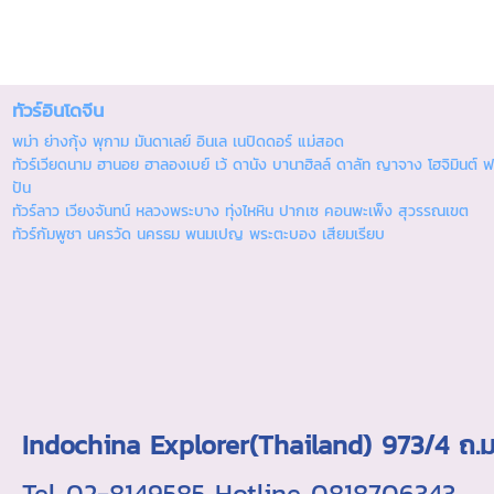
ทัวร์อินโดจีน
พม่า ย่างกุ้ง พุกาม มันดาเลย์ อินเล เนปิดดอร์ แม่สอด
ทัวร์เวียดนาม ฮานอย ฮาลองเบย์ เว้ ดานัง บานาฮิลล์ ดาลัท ญาจาง โฮจิมินต์ ฟ
ปัน
ทัวร์ลาว เวียงจันทน์ หลวงพระบาง ทุ่งไหหิน ปากเซ คอนพะเพ็ง สุวรรณเขต
ทัวร์กัมพูชา นครวัด นครธม พนมเปญ พระตะบอง เสียมเรียบ
Indochina Explorer(Thailand) 973/4 
Tel 02-8149585 Hotline 0818706343 ใบอ