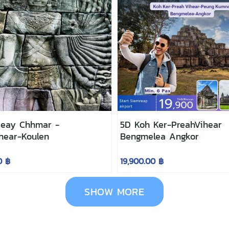
teay Chhmar -
5D Koh Ker-PreahVihear
hear-Koulen
Bengmelea Angkor
0 ฿
19,900.00 ฿
SHOW MORE