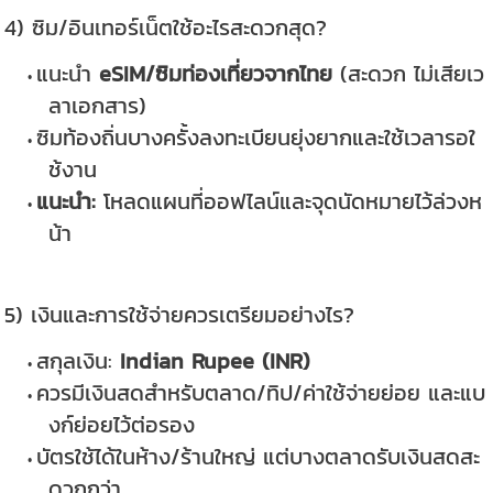
4) ซิม/อินเทอร์เน็ตใช้อะไรสะดวกสุด?
แนะนำ
eSIM/ซิมท่องเที่ยวจากไทย
(สะดวก ไม่เสียเว
ลาเอกสาร)
ซิมท้องถิ่นบางครั้งลงทะเบียนยุ่งยากและใช้เวลารอใ
ช้งาน
แนะนำ:
โหลดแผนที่ออฟไลน์และจุดนัดหมายไว้ล่วงห
น้า
5) เงินและการใช้จ่ายควรเตรียมอย่างไร?
สกุลเงิน:
Indian Rupee (INR)
ควรมีเงินสดสำหรับตลาด/ทิป/ค่าใช้จ่ายย่อย และแบ
งก์ย่อยไว้ต่อรอง
บัตรใช้ได้ในห้าง/ร้านใหญ่ แต่บางตลาดรับเงินสดสะ
ดวกกว่า