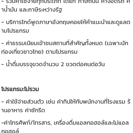
- รวมค่าใช้จ่ายทุกประเภท ได้แก่ ภาษีถนน ค่าจอดรถ ค่
าน้ำมัน และภาษีระหว่างรัฐ
- บริการไกด์พูดภาษาอังกฤษคอยให้คำแนะนำและดูแลต
ามโปรแกรม
- ค่าธรรมเนียมเข้าชมสถานที่สำคัญทั้งหมด (เฉพาะนัก
ท่องเที่ยวชาวไทย) ตามโปรแกรม
- น้ำดื่มบรรจุขวดจำนวน 2 ขวดต่อคนต่อวัน
โปรแกรม:ไม่รวม
- ค่าใช้จ่ายส่วนตัว เช่น ค่าทิปให้กับพนักงานที่โรงแรม ร้
านอาหาร ค่าซักรีด
-ค่าโทรศัพท์/โทรสาร, เครื่องดื่มแอลกอฮอล์และไม่แอล
กอฮอล์