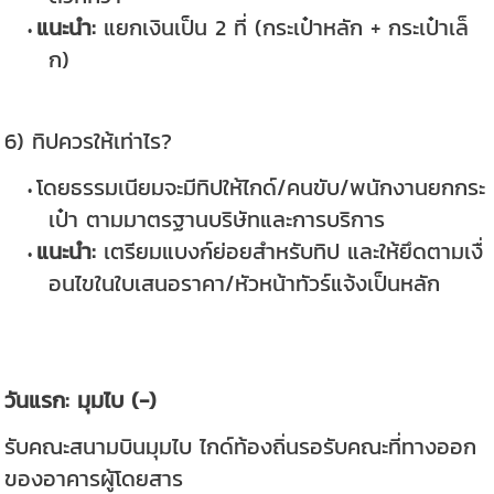
แนะนำ:
แยกเงินเป็น 2 ที่ (กระเป๋าหลัก + กระเป๋าเล็
ก)
6) ทิปควรให้เท่าไร?
โดยธรรมเนียมจะมีทิปให้ไกด์/คนขับ/พนักงานยกกระ
เป๋า ตามมาตรฐานบริษัทและการบริการ
แนะนำ:
เตรียมแบงก์ย่อยสำหรับทิป และให้ยึดตามเงื่
อนไขในใบเสนอราคา/หัวหน้าทัวร์แจ้งเป็นหลัก
วันแรก: มุมไบ (-)
รับคณะสนามบินมุมไบ ไกด์ท้องถิ่นรอรับคณะที่ทางออก
ของอาคารผู้โดยสาร