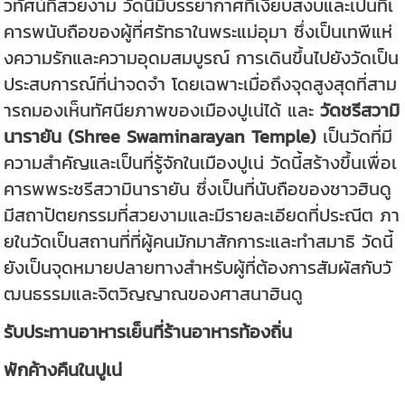
วทัศน์ที่สวยงาม วัดนี้มีบรรยากาศที่เงียบสงบและเป็นที่เ
คารพนับถือของผู้ที่ศรัทธาในพระแม่อุมา ซึ่งเป็นเทพีแห่
งความรักและความอุดมสมบูรณ์ การเดินขึ้นไปยังวัดเป็น
ประสบการณ์ที่น่าจดจำ โดยเฉพาะเมื่อถึงจุดสูงสุดที่สาม
ารถมองเห็นทัศนียภาพของเมืองปูเน่ได้ และ
วัดชรีสวามิ
นารายัน (Shree Swaminarayan Temple)
เป็นวัดที่มี
ความสำคัญและเป็นที่รู้จักในเมืองปูเน่ วัดนี้สร้างขึ้นเพื่อเ
คารพพระชรีสวามินารายัน ซึ่งเป็นที่นับถือของชาวฮินดู
มีสถาปัตยกรรมที่สวยงามและมีรายละเอียดที่ประณีต ภา
ยในวัดเป็นสถานที่ที่ผู้คนมักมาสักการะและทำสมาธิ วัดนี้
ยังเป็นจุดหมายปลายทางสำหรับผู้ที่ต้องการสัมผัสกับวั
ฒนธรรมและจิตวิญญาณของศาสนาฮินดู
รับประทานอาหารเย็นที่ร้านอาหารท้องถิ่น
พักค้างคืนในปูเน่