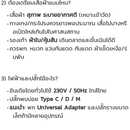
2) ต้องเตรียมเสื้อผ้าแบบไหน?
เสื้อผ้า
สุภาพ ระบายอากาศดี
(เหมาะเข้าวัด)
กางเกง/กระโปรงควรยาวพอประมาณ เสื้อไม่บางหรื
อเปิดไหล่เกินไปในศาสนสถาน
รองเท้า
ผ้าใบ/หุ้มส้น
เดินตลาดและขึ้นเนินได้ดี
ควรพก: หมวก แว่นกันแดด กันแดด ผ้าเช็ดเหงื่อ/ร่
มพับ
3) ไฟฟ้าและปลั๊กใช้อะไร?
อินเดียโดยทั่วไปใช้
230V / 50Hz
ใกล้ไทย
ปลั๊กพบบ่อย
Type C / D / M
แนะนำ:
พก
Universal Adapter
และปลั๊กรางขนาด
เล็กถ้ามีหลายอุปกรณ์