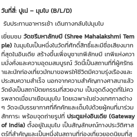
วันที่สี่: ปูเน่ – มุมไบ (B/L/D)
รับประทานอาหารเช้า เดินทางกลับไปมุมไบ
เยี่ยมชม
วัดชรีมหาลักษมี (Shree Mahalakshmi Tem
ple)
ในมุมไบเป็นหนึ่งในวัดที่ศักดิ์สิทธิ์และมีชื่อเสียงมาก
ที่สุดในอินเดีย สร้างขึ้นเพื่อบูชาเทพีลักษมี เทพีแห่งควา
มมั่งคั่งและความอุดมสมบูรณ์ วัดนี้เป็นสถานที่ที่ผู้ศรัทธ
าและนักท่องเที่ยวมักมาขอพรให้ชีวิตมีความรุ่งเรืองและ
ประสบความสำเร็จ นอกจากความสำคัญทางศาสนาแล้ว
วัดยังเป็นสถาปัตยกรรมที่สวยงาม เป็นจุดดึงดูดที่ไม่คว
รพลาดเมื่อมาเยือนมุมไบ โดยเฉพาะในช่วงเทศกาลต่าง
ๆ วัดจะมีบรรยากาศที่คึกคักและเต็มไปด้วยผู้คนที่มาร่วม
สักการะ พร้อมจุดถ่ายรูปที่
ประตูแห่งอินเดีย (Gateway
of India)
ตั้งอยู่ในมุมไบ เป็นสัญลักษณ์ทางประวัติศาส
ตร์ที่สำคัญและเป็นหนึ่งในสถานที่ท่องเที่ยวยอดนิยมที่สุ