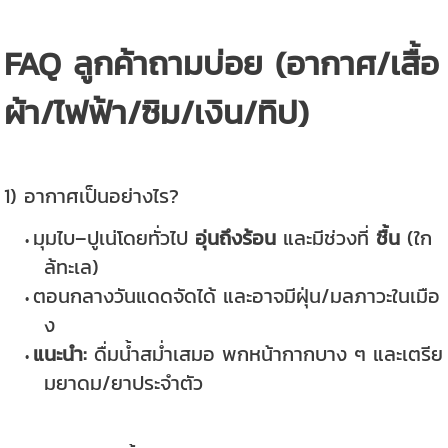
FAQ ลูกค้าถามบ่อย (อากาศ/เสื้อ
ผ้า/ไฟฟ้า/ซิม/เงิน/ทิป)
1) อากาศเป็นอย่างไร?
มุมไบ–ปูเน่โดยทั่วไป
อุ่นถึงร้อน
และมีช่วงที่
ชื้น
(ใก
ล้ทะเล)
ตอนกลางวันแดดจัดได้ และอาจมีฝุ่น/มลภาวะในเมือ
ง
แนะนำ:
ดื่มน้ำสม่ำเสมอ พกหน้ากากบาง ๆ และเตรีย
มยาดม/ยาประจำตัว