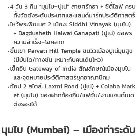
4 วัน 3 คืน “มุมไบ–ปูเน่” สายศรัทธา + ซิตี้ไลฟ์ ครบ
ทั้งวัดดังระดับประเทศและแลนด์มาร์กประวัติศาสตร์
ไหว้พระพิฆเนศ 2 เมือง: Siddhi Vinayak (มุมไบ)
+ Dagdusheth Halwai Ganapati (ปูเน่) ขอพร
ความสำเร็จ–โชคลาภ
ขึ้นเขา Parvati Hill Temple ชมวิวเมืองปูเน่มุมสูง
(มีบันได/ทางชัน เหมาะกับคนเดินไหว)
เช็คอิน Gateway of India สัญลักษณ์เมืองมุมไบ
และจุดหมายประวัติศาสตร์ยุคอาณานิคม
ช้อป 2 สไตล์: Laxmi Road (ปูเน่) + Colaba Mark
et (มุมไบ) ของฝากท้องถิ่น/แฟชั่น/งานแฮนด์เมด
ต่อรองได้
มุมไบ (Mumbai) – เมืองท่าระดับ