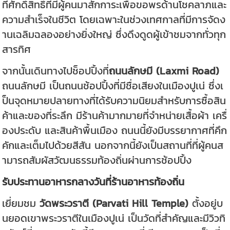
ที่ศักดิ์สิทธิ์ที่มีผู้คนมาสักการะเพื่อขอพรด้านโชคลาภและ
ความสำเร็จในชีวิต โดยเฉพาะในช่วงเทศกาลที่มีการจัดง
านเฉลิมฉลองอย่างยิ่งใหญ่ ซึ่งดึงดูดผู้เข้าชมจากทั่วทุก
สารทิศ
จากนั้นเดินทางไปช็อปปิ้งที่
ถนนลักษมี (Laxmi Road)
ถนนลักษมี เป็นถนนช้อปปิ้งที่มีชื่อเสียงในเมืองปูเน่ ซึ่งเ
ป็นจุดหมายปลายทางที่ได้รับความนิยมสำหรับการซื้อสิน
ค้าและของที่ระลึก มีร้านค้ามากมายที่จำหน่ายเสื้อผ้า เครื่
องประดับ และสินค้าพื้นเมือง ถนนนี้ยังมีบรรยากาศที่คึก
คักและเต็มไปด้วยสีสัน นอกจากนี้ยังเป็นสถานที่ที่ผู้คนส
ามารถสัมผัสวัฒนธรรมท้องถิ่นผ่านการช้อปปิ้ง
รับประทานอาหารกลางวันที่ร้านอาหารท้องถิ่น
เยี่ยมชม
วัดพระวราตี (Parvati Hill Temple)
ตั้งอยู่บ
นยอดเขาพระวราตีในเมืองปูเน่ เป็นวัดที่สำคัญและมีวิวทิ