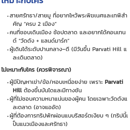
เหมาะกับใคร
สายศรัทธา/สายมู ที่อยากไหว้พระพิฆเนศและเทพีสำ
คัญ “ครบ 2 เมือง”
คนที่ชอบเดินเมือง ช้อปตลาด และอยากได้คอนเทน
ต์ “วัดดัง + แลนด์มาร์ก”
ผู้เดินได้ระดับปานกลาง–ดี (มีวันขึ้น Parvati Hill แ
ละเดินตลาด)
ไม่เหมาะกับใคร (ควรพิจารณา)
ผู้มีปัญหาเข่า/ข้อ/หอบเหนื่อยง่าย เพราะ
Parvati
Hill
ต้องขึ้นบันไดและมีทางชัน
ผู้ที่ไม่ชอบความหนาแน่นของผู้คน โดยเฉพาะวัดดังแ
ละตลาด (อาจแออัด)
ผู้ที่ต้องการทริปพักผ่อนแบบรีสอร์ตเงียบ ๆ (ทริปนี้เ
ป็นแนวเมืองและศรัทธา)