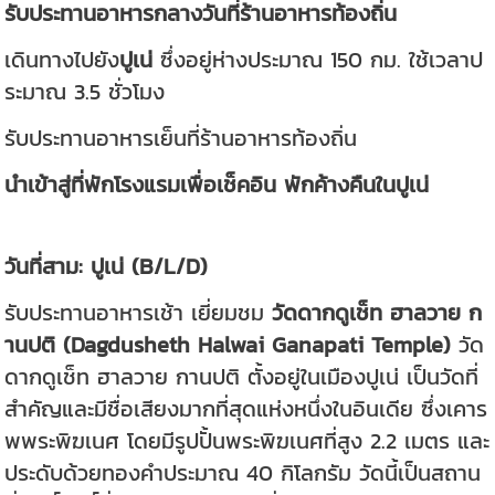
รับประทานอาหารกลางวันที่ร้านอาหารท้องถิ่น
เดินทางไปยัง
ปูเน่
ซึ่งอยู่ห่างประมาณ 150 กม. ใช้เวลาป
ระมาณ 3.5 ชั่วโมง
รับประทานอาหารเย็นที่ร้านอาหารท้องถิ่น
นำเข้าสู่ที่พักโรงแรมเพื่อเช็คอิน พักค้างคืนในปูเน่
วันที่สาม: ปูเน่ (B/L/D)
รับประทานอาหารเช้า เยี่ยมชม
วัดดากดูเช็ท ฮาลวาย ก
านปติ (Dagdusheth Halwai Ganapati Temple)
วัด
ดากดูเช็ท ฮาลวาย กานปติ ตั้งอยู่ในเมืองปูเน่ เป็นวัดที่
สำคัญและมีชื่อเสียงมากที่สุดแห่งหนึ่งในอินเดีย ซึ่งเคาร
พพระพิฆเนศ โดยมีรูปปั้นพระพิฆเนศที่สูง 2.2 เมตร และ
ประดับด้วยทองคำประมาณ 40 กิโลกรัม วัดนี้เป็นสถาน