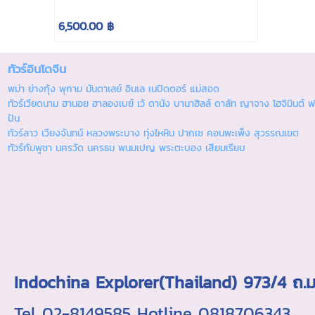
6,500.00 ฿
ทัวร์อินโดจีน
พม่า ย่างกุ้ง พุกาม มันดาเลย์ อินเล เนปิดดอร์ แม่สอด
ทัวร์เวียดนาม ฮานอย ฮาลองเบย์ เว้ ดานัง บานาฮิลล์ ดาลัท ญาจาง โฮจิมินต์ ฟ
ปัน
ทัวร์ลาว เวียงจันทน์ หลวงพระบาง ทุ่งไหหิน ปากเซ คอนพะเพ็ง สุวรรณเขต
ทัวร์กัมพูชา นครวัด นครธม พนมเปญ พระตะบอง เสียมเรียบ
Indochina Explorer(Thailand) 973/4 
Tel 02-8149585 Hotline 0818706343 ใบอ