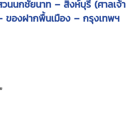
สวนนกชัยนาท – สิงห์บุรี (ศาลเจ้า
) – ของฝากพื้นเมือง – กรุงเทพฯ
ัย