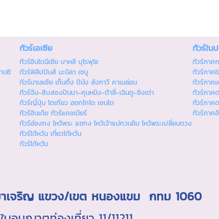
ทัวร์เอเซีย
ทัวร์ใน
ทัวร์อินโดนีเซีย บาหลี บุโรพุโธ
ทัวร์ภาค
านซิ
ทัวร์ฟิลิปปินส์ มะนิลา เซบู
ทัวร์ภาคใต
ทัวร์มาเลเซีย เก็นติ้ง ปีนัง ลังกาวี คาเมล่อน
ทัวร์ภาคเ
ทัวร์จีน-สิบสองปันนา-คุนหมิง-ต้าลี่-เฉินตู-ชิงเต่า
ทัวร์ภาค
ทัวร์ญี่ปุ่น โตเกียว ฮอกไกโด เซนได
ทัวร์ภาค
ทัวร์อินเดีย ทัวร์แคชเมียร์
ทัวร์ภาคอ
ทัวร์ฮ่องกง ไหว้พระ แชกง ไหว้เจ้าแม่กวนอิม ไหว้พระเปลี่ยนดวง
ทัวร์ไต้หวัน เที่ยวไต้หวัน
ทัวร์ไต้หวัน
ถ.มาเจริญ แขวง/เขต หนองแขม กทม 1060
นุญาตท่องเที่ยว 11/11211