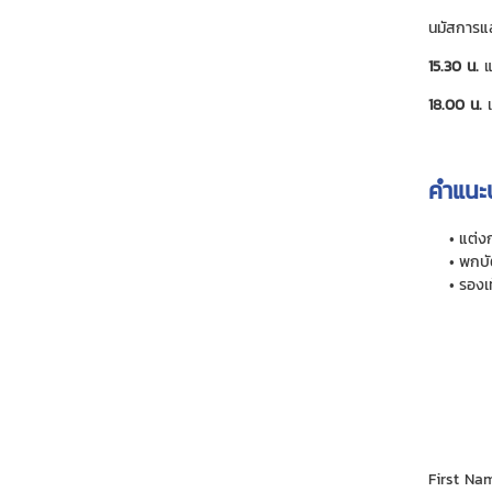
นมัสการแ
15.30 น.
แ
18.00 น.
เ
คำแนะ
แต่งก
พกบั
รองเ
First N