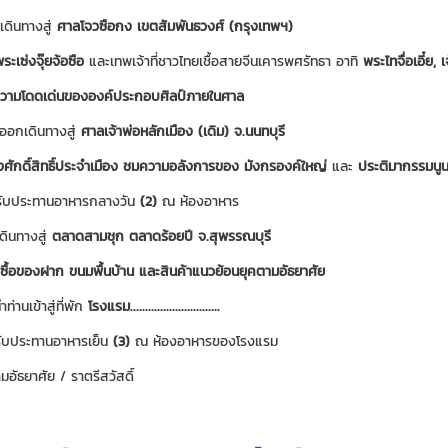
เดินทางสู่
ศาลโจวซือกง เขตสัมพันธวงศ์ (กรุงเทพฯ)
ะเซ่งจุ๊ยจ้อซือ
และเทพเจ้าที่ชาวไทยเชื้อสายจีนเคารพศรัทธา อาทิ
พระไทจื่อเอี๋ย, 
วามโดดเด่นขององค์ประกอบศิลป์ภายในศาล
ออกเดินทางสู่
ศาลเจ้าพ่อหลักเมือง (เดิม) จ.นนทบุรี
่งศักดิ์สิทธิ์ประจำเมือง ชมความอลังการของ มังกรองค์ใหญ่
และ
ประติมากรรมนูน
ับประทานอาหารกลางวัน
(2)
ณ ห้องอาหาร
ดินทางสู่
ตลาดสามชุก ตลาดร้อยปี จ.สุพรรณบุรี
กซื้อของฝาก ขนมพื้นบ้าน และสินค้าแนวย้อนยุคตามอัธยาศัย
ท่านเข้าสู่ที่พัก
โรงแรม..............................
ับประทานอาหารเย็น
(3)
ณ ห้องอาหารของโรงแรม
อัธยาศัย / ราตรีสวัสดิ์