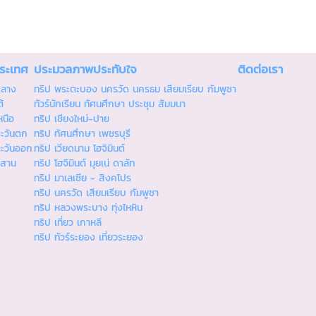
ประเทศ
ประมวลภาพประทับใจ
ติดต่อเรา
กลาง
ทริป พระตะบอง นครวัด นครธม เสียมเรียบ กัมพูชา
้
ทัวร์นักเรียน ทัศนศึกษา ประชุม สัมมนา
หนือ
ทริป เชียงใหม่-ปาย
ตะวันตก
ทริป ทัศนศึกษา เพชรบุรี
ตะวันออก
ทริป เวียดนาม โฮจิมินต์
ีสาน
ทริป โฮจิมินต์ มุยเน่ ดาลัท
ทริป มาเลเซีย - สิงคโปร
ทริป นครวัด เสียมเรียบ กัมพูชา
ทริป หลวงพระบาง ทุ่งไหหิน
ทริป เที่ยว เกาหลี
ทริป ทัวร์ระยอง เที่ยวระยอง