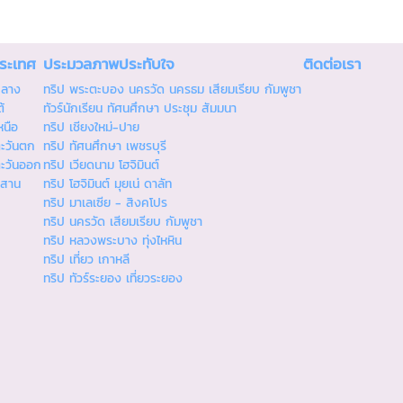
ประเทศ
ประมวลภาพประทับใจ
ติดต่อเรา
กลาง
ทริป พระตะบอง นครวัด นครธม เสียมเรียบ กัมพูชา
้
ทัวร์นักเรียน ทัศนศึกษา ประชุม สัมมนา
หนือ
ทริป เชียงใหม่-ปาย
ตะวันตก
ทริป ทัศนศึกษา เพชรบุรี
ตะวันออก
ทริป เวียดนาม โฮจิมินต์
ีสาน
ทริป โฮจิมินต์ มุยเน่ ดาลัท
ทริป มาเลเซีย - สิงคโปร
ทริป นครวัด เสียมเรียบ กัมพูชา
ทริป หลวงพระบาง ทุ่งไหหิน
ทริป เที่ยว เกาหลี
ทริป ทัวร์ระยอง เที่ยวระยอง