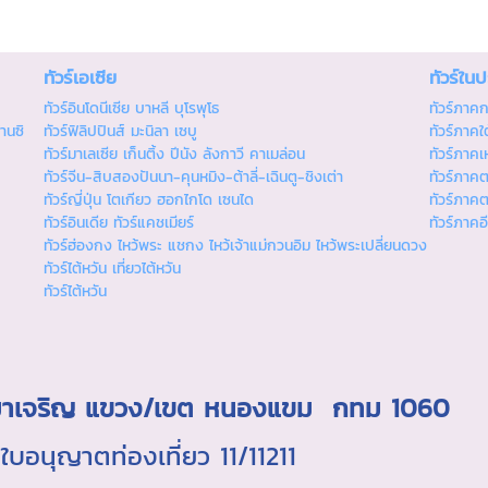
ทัวร์เอเซีย
ทัวร์ใน
ทัวร์อินโดนีเซีย บาหลี บุโรพุโธ
ทัวร์ภาค
านซิ
ทัวร์ฟิลิปปินส์ มะนิลา เซบู
ทัวร์ภาคใต
ทัวร์มาเลเซีย เก็นติ้ง ปีนัง ลังกาวี คาเมล่อน
ทัวร์ภาคเ
ทัวร์จีน-สิบสองปันนา-คุนหมิง-ต้าลี่-เฉินตู-ชิงเต่า
ทัวร์ภาค
ทัวร์ญี่ปุ่น โตเกียว ฮอกไกโด เซนได
ทัวร์ภาค
ทัวร์อินเดีย ทัวร์แคชเมียร์
ทัวร์ภาคอ
ทัวร์ฮ่องกง ไหว้พระ แชกง ไหว้เจ้าแม่กวนอิม ไหว้พระเปลี่ยนดวง
ทัวร์ไต้หวัน เที่ยวไต้หวัน
ทัวร์ไต้หวัน
ถ.มาเจริญ แขวง/เขต หนองแขม กทม 1060
นุญาตท่องเที่ยว 11/11211