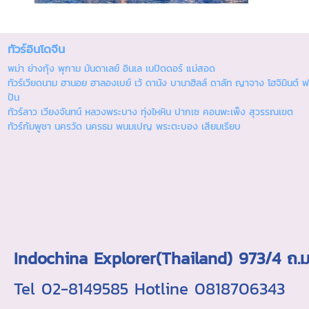
ทัวร์อินโดจีน
พม่า ย่างกุ้ง พุกาม มันดาเลย์ อินเล เนปิดดอร์ แม่สอด
ทัวร์เวียดนาม ฮานอย ฮาลองเบย์ เว้ ดานัง บานาฮิลล์ ดาลัท ญาจาง โฮจิมินต์ ฟ
ปัน
ทัวร์ลาว เวียงจันทน์ หลวงพระบาง ทุ่งไหหิน ปากเซ คอนพะเพ็ง สุวรรณเขต
ทัวร์กัมพูชา นครวัด นครธม พนมเปญ พระตะบอง เสียมเรียบ
Indochina Explorer(Thailand) 973/4 
Tel 02-8149585 Hotline 0818706343 ใบอ