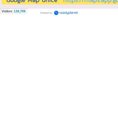
Visitors:
128,709