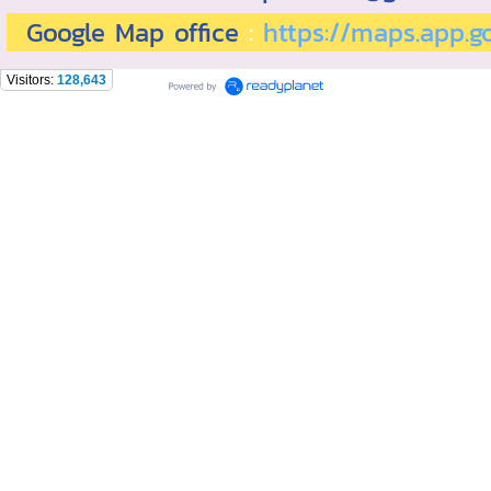
Google Map office
:
https://maps.app.
Visitors:
128,643