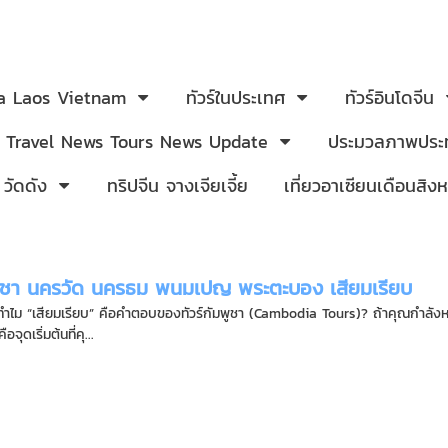
ia Laos Vietnam
ทัวร์ในประเทศ
ทัวร์อินโดจีน
Travel News Tours News Update
ประมวลภาพประท
 วัดดัง
ทริปจีน จางเจียเจี้ย
เที่ยวอาเซียนเดือนสิ
มพูชา นครวัด นครธม พนมเปญ พระตะบอง เสียมเรียบ
า ทำไม “เสียมเรียบ” คือคำตอบของทัวร์กัมพูชา (Cambodia Tours)? ถ้าคุณกำลั
อจุดเริ่มต้นที่คุ...