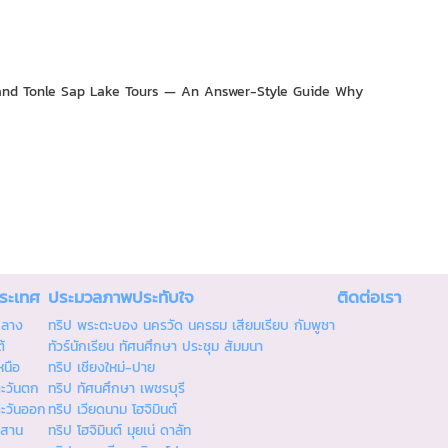
and Tonle Sap Lake Tours — An Answer-Style Guide Why
ประเทศ
ประมวลภาพประทับใจ
ติดต่อเรา
กลาง
ทริป พระตะบอง นครวัด นครธม เสียมเรียบ กัมพูชา
้
ทัวร์นักเรียน ทัศนศึกษา ประชุม สัมมนา
หนือ
ทริป เชียงใหม่-ปาย
ตะวันตก
ทริป ทัศนศึกษา เพชรบุรี
ตะวันออก
ทริป เวียดนาม โฮจิมินต์
ีสาน
ทริป โฮจิมินต์ มุยเน่ ดาลัท