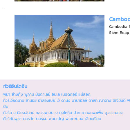
Cambod
Cambodia S
Siem Reap i
ทัวร์อินโดจีน
พม่า ย่างกุ้ง พุกาม มันดาเลย์ อินเล เนปิดดอร์ แม่สอด
ทัวร์เวียดนาม ฮานอย ฮาลองเบย์ เว้ ดานัง บานาฮิลล์ ดาลัท ญาจาง โฮจิมินต์ ฟ
ปัน
ทัวร์ลาว เวียงจันทน์ หลวงพระบาง ทุ่งไหหิน ปากเซ คอนพะเพ็ง สุวรรณเขต
ทัวร์กัมพูชา นครวัด นครธม พนมเปญ พระตะบอง เสียมเรียบ