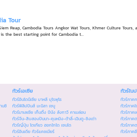
ia Tour
iem Reap, Cambodia Tours Angkor Wat Tours, Khmer Culture Tours, 
s the best starting point for Cambodia t...
ทัวร์เอเซีย
ทัวร์ใน
ทัวร์อินโดนีเซีย บาหลี บุโรพุโธ
ทัวร์ภาค
านซิ
ทัวร์ฟิลิปปินส์ มะนิลา เซบู
ทัวร์ภาคใต
ทัวร์มาเลเซีย เก็นติ้ง ปีนัง ลังกาวี คาเมล่อน
ทัวร์ภาคเ
ทัวร์จีน-สิบสองปันนา-คุนหมิง-ต้าลี่-เฉินตู-ชิงเต่า
ทัวร์ภาค
ทัวร์ญี่ปุ่น โตเกียว ฮอกไกโด เซนได
ทัวร์ภาค
ทัวร์อินเดีย ทัวร์แคชเมียร์
ทัวร์ภาคอ