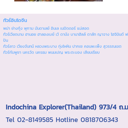
ทัวร์อินโดจีน
พม่า ย่างกุ้ง พุกาม มันดาเลย์ อินเล เนปิดดอร์ แม่สอด
ทัวร์เวียดนาม ฮานอย ฮาลองเบย์ เว้ ดานัง บานาฮิลล์ ดาลัท ญาจาง โฮจิมินต์ ฟ
ปัน
ทัวร์ลาว เวียงจันทน์ หลวงพระบาง ทุ่งไหหิน ปากเซ คอนพะเพ็ง สุวรรณเขต
ทัวร์กัมพูชา นครวัด นครธม พนมเปญ พระตะบอง เสียมเรียบ
Indochina Explorer(Thailand) 973/4 
Tel 02-8149585 Hotline 0818706343 ใบอ