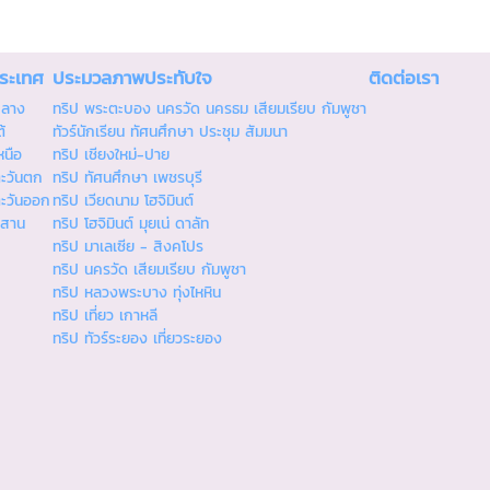
ประเทศ
ประมวลภาพประทับใจ
ติดต่อเรา
กลาง
ทริป พระตะบอง นครวัด นครธม เสียมเรียบ กัมพูชา
้
ทัวร์นักเรียน ทัศนศึกษา ประชุม สัมมนา
หนือ
ทริป เชียงใหม่-ปาย
ตะวันตก
ทริป ทัศนศึกษา เพชรบุรี
ตะวันออก
ทริป เวียดนาม โฮจิมินต์
ีสาน
ทริป โฮจิมินต์ มุยเน่ ดาลัท
ทริป มาเลเซีย - สิงคโปร
ทริป นครวัด เสียมเรียบ กัมพูชา
ทริป หลวงพระบาง ทุ่งไหหิน
ทริป เที่ยว เกาหลี
ทริป ทัวร์ระยอง เที่ยวระยอง