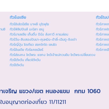
ทัวร์เอเซีย
ทัวร์ใน
ทัวร์อินโดนีเซีย บาหลี บุโรพุโธ
ทัวร์ภาค
านซิ
ทัวร์ฟิลิปปินส์ มะนิลา เซบู
ทัวร์ภาคใต
ทัวร์มาเลเซีย เก็นติ้ง ปีนัง ลังกาวี คาเมล่อน
ทัวร์ภาคเ
ทัวร์จีน-สิบสองปันนา-คุนหมิง-ต้าลี่-เฉินตู-ชิงเต่า
ทัวร์ภาค
ทัวร์ญี่ปุ่น โตเกียว ฮอกไกโด เซนได
ทัวร์ภาค
ทัวร์อินเดีย ทัวร์แคชเมียร์
ทัวร์ภาคอ
ทัวร์ฮ่องกง ไหว้พระ แชกง ไหว้เจ้าแม่กวนอิม ไหว้พระเปลี่ยนดวง
ทัวร์ไต้หวัน เที่ยวไต้หวัน
ทัวร์ไต้หวัน
ถ.มาเจริญ แขวง/เขต หนองแขม กทม 1060
นุญาตท่องเที่ยว 11/11211