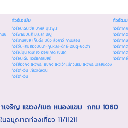
ทัวร์เอเซีย
ทัวร์ใน
ทัวร์อินโดนีเซีย บาหลี บุโรพุโธ
ทัวร์ภาค
านซิ
ทัวร์ฟิลิปปินส์ มะนิลา เซบู
ทัวร์ภาคใต
ทัวร์มาเลเซีย เก็นติ้ง ปีนัง ลังกาวี คาเมล่อน
ทัวร์ภาคเ
ทัวร์จีน-สิบสองปันนา-คุนหมิง-ต้าลี่-เฉินตู-ชิงเต่า
ทัวร์ภาค
ทัวร์ญี่ปุ่น โตเกียว ฮอกไกโด เซนได
ทัวร์ภาค
ทัวร์อินเดีย ทัวร์แคชเมียร์
ทัวร์ภาคอ
ทัวร์ฮ่องกง ไหว้พระ แชกง ไหว้เจ้าแม่กวนอิม ไหว้พระเปลี่ยนดวง
ทัวร์ไต้หวัน เที่ยวไต้หวัน
ทัวร์ไต้หวัน
ถ.มาเจริญ แขวง/เขต หนองแขม กทม 1060
นุญาตท่องเที่ยว 11/11211