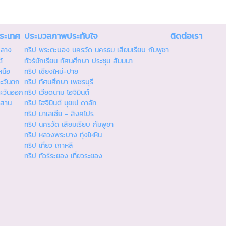
ประเทศ
ประมวลภาพประทับใจ
ติดต่อเรา
กลาง
ทริป พระตะบอง นครวัด นครธม เสียมเรียบ กัมพูชา
้
ทัวร์นักเรียน ทัศนศึกษา ประชุม สัมมนา
หนือ
ทริป เชียงใหม่-ปาย
ตะวันตก
ทริป ทัศนศึกษา เพชรบุรี
ตะวันออก
ทริป เวียดนาม โฮจิมินต์
ีสาน
ทริป โฮจิมินต์ มุยเน่ ดาลัท
ทริป มาเลเซีย - สิงคโปร
ทริป นครวัด เสียมเรียบ กัมพูชา
ทริป หลวงพระบาง ทุ่งไหหิน
ทริป เที่ยว เกาหลี
ทริป ทัวร์ระยอง เที่ยวระยอง