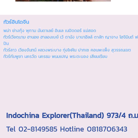
ทัวร์อินโดจีน
พม่า ย่างกุ้ง พุกาม มันดาเลย์ อินเล เนปิดดอร์ แม่สอด
ทัวร์เวียดนาม ฮานอย ฮาลองเบย์ เว้ ดานัง บานาฮิลล์ ดาลัท ญาจาง โฮจิมินต์ ฟ
ปัน
ทัวร์ลาว เวียงจันทน์ หลวงพระบาง ทุ่งไหหิน ปากเซ คอนพะเพ็ง สุวรรณเขต
ทัวร์กัมพูชา นครวัด นครธม พนมเปญ พระตะบอง เสียมเรียบ
Indochina Explorer(Thailand) 973/4 
Tel 02-8149585 Hotline 0818706343 ใบอ