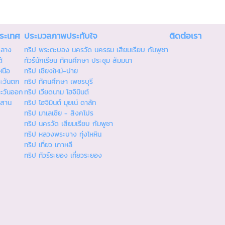
ประเทศ
ประมวลภาพประทับใจ
ติดต่อเรา
กลาง
ทริป พระตะบอง นครวัด นครธม เสียมเรียบ กัมพูชา
้
ทัวร์นักเรียน ทัศนศึกษา ประชุม สัมมนา
หนือ
ทริป เชียงใหม่-ปาย
ตะวันตก
ทริป ทัศนศึกษา เพชรบุรี
ตะวันออก
ทริป เวียดนาม โฮจิมินต์
ีสาน
ทริป โฮจิมินต์ มุยเน่ ดาลัท
ทริป มาเลเซีย - สิงคโปร
ทริป นครวัด เสียมเรียบ กัมพูชา
ทริป หลวงพระบาง ทุ่งไหหิน
ทริป เที่ยว เกาหลี
ทริป ทัวร์ระยอง เที่ยวระยอง