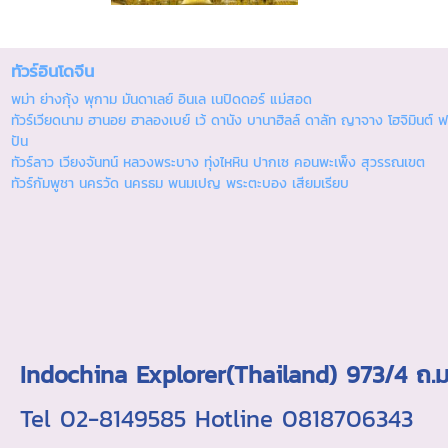
ทัวร์อินโดจีน
พม่า ย่างกุ้ง พุกาม มันดาเลย์ อินเล เนปิดดอร์ แม่สอด
ทัวร์เวียดนาม ฮานอย ฮาลองเบย์ เว้ ดานัง บานาฮิลล์ ดาลัท ญาจาง โฮจิมินต์ ฟ
ปัน
ทัวร์ลาว เวียงจันทน์ หลวงพระบาง ทุ่งไหหิน ปากเซ คอนพะเพ็ง สุวรรณเขต
ทัวร์กัมพูชา นครวัด นครธม พนมเปญ พระตะบอง เสียมเรียบ
Indochina Explorer(Thailand) 973/4 
Tel 02-8149585 Hotline 0818706343 ใบอ