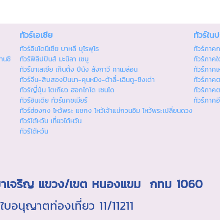
ทัวร์เอเซีย
ทัวร์ใน
ทัวร์อินโดนีเซีย บาหลี บุโรพุโธ
ทัวร์ภาค
านซิ
ทัวร์ฟิลิปปินส์ มะนิลา เซบู
ทัวร์ภาคใต
ทัวร์มาเลเซีย เก็นติ้ง ปีนัง ลังกาวี คาเมล่อน
ทัวร์ภาคเ
ทัวร์จีน-สิบสองปันนา-คุนหมิง-ต้าลี่-เฉินตู-ชิงเต่า
ทัวร์ภาค
ทัวร์ญี่ปุ่น โตเกียว ฮอกไกโด เซนได
ทัวร์ภาค
ทัวร์อินเดีย ทัวร์แคชเมียร์
ทัวร์ภาคอ
ทัวร์ฮ่องกง ไหว้พระ แชกง ไหว้เจ้าแม่กวนอิม ไหว้พระเปลี่ยนดวง
ทัวร์ไต้หวัน เที่ยวไต้หวัน
ทัวร์ไต้หวัน
ถ.มาเจริญ แขวง/เขต หนองแขม กทม 1060
นุญาตท่องเที่ยว 11/11211