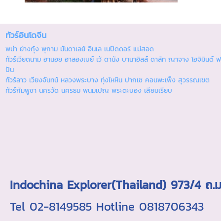
ทัวร์อินโดจีน
พม่า ย่างกุ้ง พุกาม มันดาเลย์ อินเล เนปิดดอร์ แม่สอด
ทัวร์เวียดนาม ฮานอย ฮาลองเบย์ เว้ ดานัง บานาฮิลล์ ดาลัท ญาจาง โฮจิมินต์ ฟ
ปัน
ทัวร์ลาว เวียงจันทน์ หลวงพระบาง ทุ่งไหหิน ปากเซ คอนพะเพ็ง สุวรรณเขต
ทัวร์กัมพูชา นครวัด นครธม พนมเปญ พระตะบอง เสียมเรียบ
Indochina Explorer(Thailand) 973/4 
Tel 02-8149585 Hotline 0818706343 ใบอ