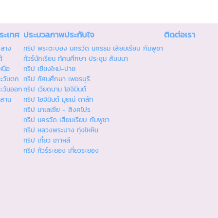
ประเทศ
ประมวลภาพประทับใจ
ติดต่อเรา
กลาง
ทริป พระตะบอง นครวัด นครธม เสียมเรียบ กัมพูชา
้
ทัวร์นักเรียน ทัศนศึกษา ประชุม สัมมนา
หนือ
ทริป เชียงใหม่-ปาย
ตะวันตก
ทริป ทัศนศึกษา เพชรบุรี
ตะวันออก
ทริป เวียดนาม โฮจิมินต์
ีสาน
ทริป โฮจิมินต์ มุยเน่ ดาลัท
ทริป มาเลเซีย - สิงคโปร
ทริป นครวัด เสียมเรียบ กัมพูชา
ทริป หลวงพระบาง ทุ่งไหหิน
ทริป เที่ยว เกาหลี
ทริป ทัวร์ระยอง เที่ยวระยอง