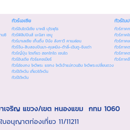
ทัวร์เอเซีย
ทัวร์ใน
ทัวร์อินโดนีเซีย บาหลี บุโรพุโธ
ทัวร์ภาค
านซิ
ทัวร์ฟิลิปปินส์ มะนิลา เซบู
ทัวร์ภาคใต
ทัวร์มาเลเซีย เก็นติ้ง ปีนัง ลังกาวี คาเมล่อน
ทัวร์ภาคเ
ทัวร์จีน-สิบสองปันนา-คุนหมิง-ต้าลี่-เฉินตู-ชิงเต่า
ทัวร์ภาค
ทัวร์ญี่ปุ่น โตเกียว ฮอกไกโด เซนได
ทัวร์ภาค
ทัวร์อินเดีย ทัวร์แคชเมียร์
ทัวร์ภาคอ
ทัวร์ฮ่องกง ไหว้พระ แชกง ไหว้เจ้าแม่กวนอิม ไหว้พระเปลี่ยนดวง
ทัวร์ไต้หวัน เที่ยวไต้หวัน
ทัวร์ไต้หวัน
ถ.มาเจริญ แขวง/เขต หนองแขม กทม 1060
นุญาตท่องเที่ยว 11/11211