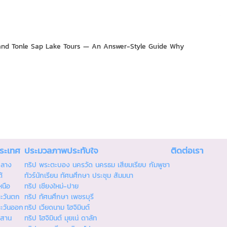
and Tonle Sap Lake Tours — An Answer-Style Guide Why
ประเทศ
ประมวลภาพประทับใจ
ติดต่อเรา
กลาง
ทริป พระตะบอง นครวัด นครธม เสียมเรียบ กัมพูชา
้
ทัวร์นักเรียน ทัศนศึกษา ประชุม สัมมนา
หนือ
ทริป เชียงใหม่-ปาย
ตะวันตก
ทริป ทัศนศึกษา เพชรบุรี
ตะวันออก
ทริป เวียดนาม โฮจิมินต์
ีสาน
ทริป โฮจิมินต์ มุยเน่ ดาลัท