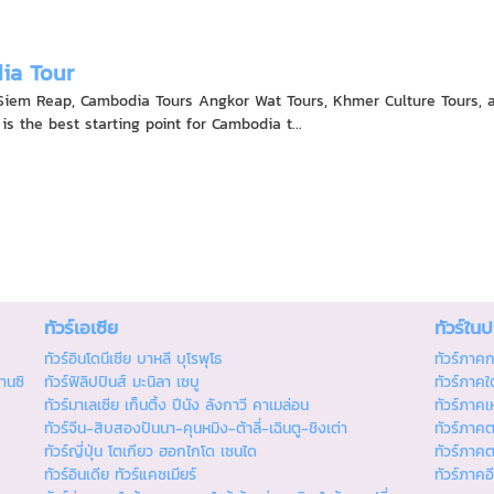
ia Tour
iem Reap, Cambodia Tours Angkor Wat Tours, Khmer Culture Tours, 
s the best starting point for Cambodia t...
ทัวร์เอเซีย
ทัวร์ใน
ทัวร์อินโดนีเซีย บาหลี บุโรพุโธ
ทัวร์ภาค
านซิ
ทัวร์ฟิลิปปินส์ มะนิลา เซบู
ทัวร์ภาคใต
ทัวร์มาเลเซีย เก็นติ้ง ปีนัง ลังกาวี คาเมล่อน
ทัวร์ภาคเ
ทัวร์จีน-สิบสองปันนา-คุนหมิง-ต้าลี่-เฉินตู-ชิงเต่า
ทัวร์ภาค
ทัวร์ญี่ปุ่น โตเกียว ฮอกไกโด เซนได
ทัวร์ภาค
ทัวร์อินเดีย ทัวร์แคชเมียร์
ทัวร์ภาคอ