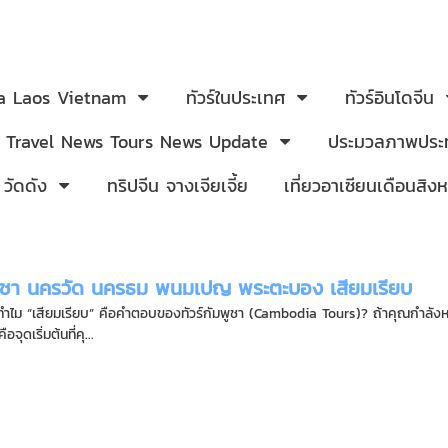
ia Laos Vietnam
ทัวร์ในประเทศ
ทัวร์อินโดจีน
Travel News Tours News Update
ประมวลภาพประท
 วัดดัง
ทริปจีน จางเจียเจี้ย
เที่ยวอาเซียนเดือนสิ
มพูชา นครวัด นครธม พนมเปญ พระตะบอง เสียมเรียบ
า ทำไม “เสียมเรียบ” คือคำตอบของทัวร์กัมพูชา (Cambodia Tours)? ถ้าคุณกำลั
อจุดเริ่มต้นที่คุ...