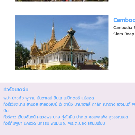
Cambod
Cambodia S
Siem Reap i
ทัวร์อินโดจีน
พม่า ย่างกุ้ง พุกาม มันดาเลย์ อินเล เนปิดดอร์ แม่สอด
ทัวร์เวียดนาม ฮานอย ฮาลองเบย์ เว้ ดานัง บานาฮิลล์ ดาลัท ญาจาง โฮจิมินต์ ฟ
ปัน
ทัวร์ลาว เวียงจันทน์ หลวงพระบาง ทุ่งไหหิน ปากเซ คอนพะเพ็ง สุวรรณเขต
ทัวร์กัมพูชา นครวัด นครธม พนมเปญ พระตะบอง เสียมเรียบ