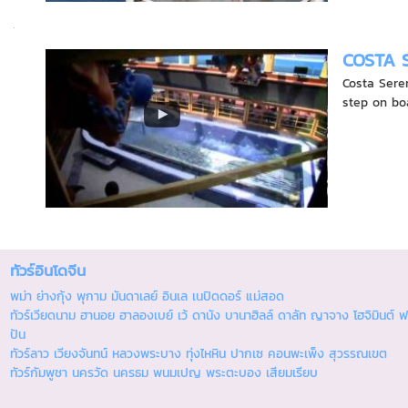
COSTA 
Costa Sere
step on boa
ทัวร์อินโดจีน
พม่า ย่างกุ้ง พุกาม มันดาเลย์ อินเล เนปิดดอร์ แม่สอด
ทัวร์เวียดนาม ฮานอย ฮาลองเบย์ เว้ ดานัง บานาฮิลล์ ดาลัท ญาจาง โฮจิมินต์ ฟ
ปัน
ทัวร์ลาว เวียงจันทน์ หลวงพระบาง ทุ่งไหหิน ปากเซ คอนพะเพ็ง สุวรรณเขต
ทัวร์กัมพูชา นครวัด นครธม พนมเปญ พระตะบอง เสียมเรียบ