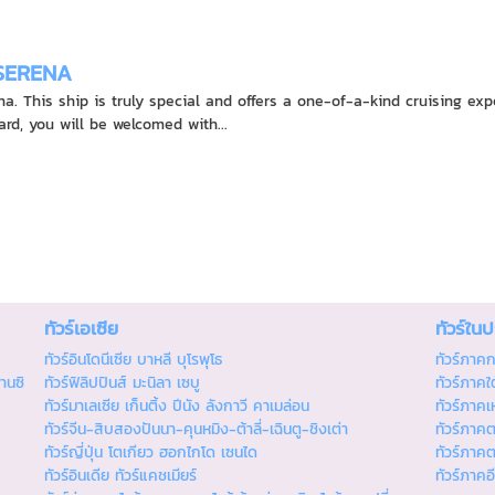
SERENA
na. This ship is truly special and offers a one-of-a-kind cruising e
rd, you will be welcomed with...
ทัวร์เอเซีย
ทัวร์ใน
ทัวร์อินโดนีเซีย บาหลี บุโรพุโธ
ทัวร์ภาค
านซิ
ทัวร์ฟิลิปปินส์ มะนิลา เซบู
ทัวร์ภาคใต
ทัวร์มาเลเซีย เก็นติ้ง ปีนัง ลังกาวี คาเมล่อน
ทัวร์ภาคเ
ทัวร์จีน-สิบสองปันนา-คุนหมิง-ต้าลี่-เฉินตู-ชิงเต่า
ทัวร์ภาค
ทัวร์ญี่ปุ่น โตเกียว ฮอกไกโด เซนได
ทัวร์ภาค
ทัวร์อินเดีย ทัวร์แคชเมียร์
ทัวร์ภาคอ