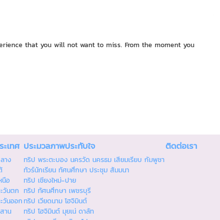
xperience that you will not want to miss. From the moment you
ประเทศ
ประมวลภาพประทับใจ
ติดต่อเรา
กลาง
ทริป พระตะบอง นครวัด นครธม เสียมเรียบ กัมพูชา
้
ทัวร์นักเรียน ทัศนศึกษา ประชุม สัมมนา
หนือ
ทริป เชียงใหม่-ปาย
ตะวันตก
ทริป ทัศนศึกษา เพชรบุรี
ตะวันออก
ทริป เวียดนาม โฮจิมินต์
ีสาน
ทริป โฮจิมินต์ มุยเน่ ดาลัท