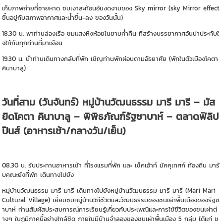
เก็บภาพถ่ายที่ชายหาด ชมเงาสะท้อนอันงดงามของ Sky mirror (sky Mirror effect
ขึ้นอยู่กับสภาพอากาศและน้ำขึ้น-ลง ของวันนั้น)
18.30 น. พาท่านล่องเรือ ชมแสงหิ่งห้อยในยามค่ำคืน ที่สร้างบรรยากาศอันน่าประทับใ
จให้กับทุกท่านที่มาเยือน
19.30 น. นำท่านเดินทางกลับที่พัก เชิญท่านพักผ่อนตามอัธยาศัย (พักในตัวเมืองโคตา
คินาบาลู)
วันที่สาม (วันจันทร์) หมู่บ้านวัฒนธรรม มารี มารี – มัส
ยิดโคตา คินาบาลู – พิพิธภัณฑ์รัฐซาบาห์ – ตลาดฟิลิป
ปินส์ (อาหารเช้า/กลางวัน/เย็น)
08.30 น. รับประทานอาหารเช้า ที่โรงแรมที่พัก และ เช็คเอ้าท์ มัคคุเทศก์ ท้องถิ่น มารั
บคณะยังที่พัก เดินทางไปยัง
หมู่บ้านวัฒนธรรม มารี มารี เดินทางไปยังหมู่บ้านวัฒนธรรม มารี มารี (Mari Mari
Cultural Village) เยี่ยมชมหมู่บ้านวิถีชีวิตและวัฒนธรรมของชนเผ่าพื้นเมืองของรัฐซ
าบาห์ ท่านสัมผัสประสบการณ์การเรียนรู้เกี่ยวกับประเพณีและการใช้ชีวิตของชนเผ่าต่
างๆ ในภูมิภาคนี้อย่างใกล้ชิด ภายในมีบ้านจำลองของชนเผ่าพื้นเมือง 5 กลุ่ม ได้แก่ ช