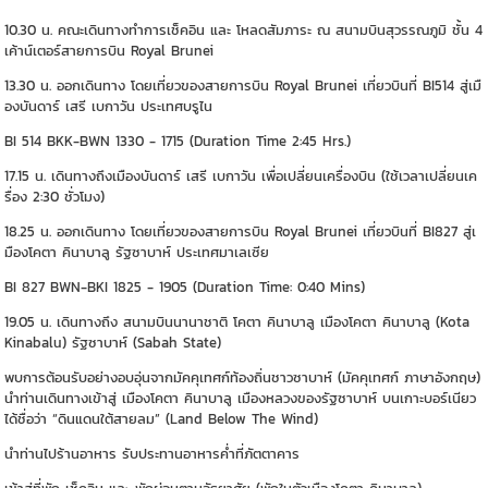
10.30 น. คณะเดินทางทำการเช็คอิน และ โหลดสัมภาระ ณ สนามบินสุวรรณภูมิ ชั้น 4
เค้าน์เตอร์สายการบิน Royal Brunei
13.30 น. ออกเดินทาง โดยเที่ยวของสายการบิน Royal Brunei เที่ยวบินที่ BI514 สู่เมื
องบันดาร์ เสรี เบกาวัน ประเทศบรูไน
BI 514 BKK-BWN 1330 - 1715 (Duration Time 2:45 Hrs.)
17.15 น. เดินทางถึงเมืองบันดาร์ เสรี เบกาวัน เพื่อเปลี่ยนเครื่องบิน (ใช้เวลาเปลี่ยนเค
รื่อง 2:30 ชั่วโมง)
18.25 น. ออกเดินทาง โดยเที่ยวของสายการบิน Royal Brunei เที่ยวบินที่ BI827 สู่เ
มืองโคตา คินาบาลู รัฐซาบาห์ ประเทศมาเลเซีย
BI 827 BWN-BKI 1825 - 1905 (Duration Time: 0:40 Mins)
19.05 น. เดินทางถึง สนามบินนานาชาติ โคตา คินาบาลู เมืองโคตา คินาบาลู (Kota
Kinabalu) รัฐซาบาห์ (Sabah State)
พบการต้อนรับอย่างอบอุ่นจากมัคคุเทศก์ท้องถิ่นชาวซาบาห์ (มัคคุเทศก์ ภาษาอังกฤษ)
นำท่านเดินทางเข้าสู่ เมืองโคตา คินาบาลู เมืองหลวงของรัฐซาบาห์ บนเกาะบอร์เนียว
ได้ชื่อว่า “ดินแดนใต้สายลม” (Land Below The Wind)
นำท่านไปร้านอาหาร รับประทานอาหารค่ำที่ภัตตาคาร