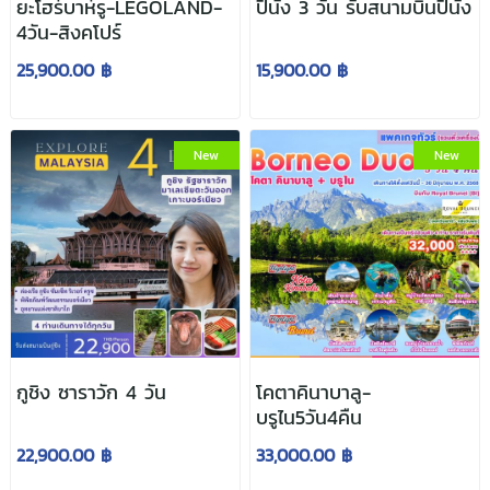
ยะโฮร์บาห์รู-LEGOLAND-
ปีนัง 3 วัน รับสนามบินปีนัง
4วัน-สิงคโปร์
25,900.00 ฿
15,900.00 ฿
New
New
กูชิง ซาราวัก 4 วัน
โคตาคินาบาลู-
บรูไน5วัน4คืน
22,900.00 ฿
33,000.00 ฿