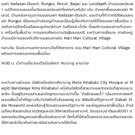
นเผ่า Kadazan-Dusun, Rungus, Murut, Bajau และ Lundayeh บ้านของแต่ละเผ่
า จะมีกิจกรรมแบบดั้งเดิมของแต่ละเผ่าที่แตกต่างกันไป เช่น บ้านยกพื้นของชนเผ่า M
urut, บ้านหลังคามุงจากของชนเผ่า Kadazan-Dusun, และบ้านที่ทำจากไม้ไผ่ของชน
เผ่า Rungus เยี่ยมชมบ้านในหมู่บ้านและเรียนรู้เกี่ยวกับการใช้ชีวิตของชาวพื้นเมือง ร
วมถึงการใช้เครื่องมือและอุปกรณ์ต่างๆ ในชีวิตประจำวัน ตั้งแต่การแสดงการทำอาหา
ร เครื่องดื่มพื้นบ้าน การแสดงศิลปะการต่อสู้และดนตรี ระหว่างการเยี่ยมจะ ภายในหมู่
บ้านจะมีการแสดงที่เวทีการแสดงภายใน Mari Mari Cultural Village
กลางวัน รับประทานอาหารกลางวันที่ภัตตาคาร ของ Mari Mari Cultural Village
พร้อมการแสดงจากชนพื้นเมือง
14.00 น. นำท่านเที่ยวชมตัวเมืองโคตา คินาบาลู ยามบ่าย
ระหว่างทางผ่านชม มัสยิดเมืองโคตาคินาบาลู (Kota Kinabalu City Mosque or M
asjid Bandaraya Kota Kinabalu) หนึ่งในมัสยิดที่สวยงามและโดดเด่นที่สุดของมาเ
ลเซีย ตั้งอยู่ริมทะเลสาบและมักถูกขนานนามว่าเป็น "มัสยิดลอยน้ำ" เนื่องจากภาพสะท้
อนบนผืนน้ำทำให้ดูราวกับว่ามัสยิดกำลังลอยอยู่ แวะ พิพิธภัณฑ์รัฐซาบาห์ (Sabah St
ate Museum) แหล่งเรียนรู้วัฒนธรรมแห่งรัฐซาบาห์ และข้อมูลชนเผ่าพื้นเมือง ด้านใ
นมีโซนจัดแสดงโบราณวัตถุและประวัติศาสตร์ของซาบาห์, โซนธรรมชาติและสัตว์ป่า ต
ลอดจนโซนข้อมูลชนเผ่าพื้นเมืองในซาบาห์ อีกทั้งที่นี่ยังเป็นแหล่งรวบรวมศิลปะและประ
วัติศาสตร์เกี่ยวกับศาสนาอิสลามในซาบาห์อีกด้วย