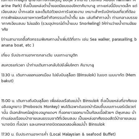
arine Park) ซึ่งเป็นแหล่งดำน้ำยอดนิยมของโคตาคินาบาลู เกาะแห่งนี้มีขนาดเล็ก แต่
เงียบสงบ น้ำทะเลใส และเต็มไปด้วยปะการังสวยงาม เหมาะสำหรับนักท่องเที่ยวที่ต้อง
การพักผ่อนบนชายหาดหรือทำกิจกรรมดำน้ำตื้น และ เล่นกีฬาทางน้ำ ท่ามกลางบรรย
ากาศเงียบสงบ ไม่แออัด (รวมอุปกรณ์ดำน้ำแบบ Snorkeling) ให้ท่านว่ายน้ำตามอัธย
าศัย
(ท่านสามารถซื้อกิจกรรมพิเศษทางน้ำเพิ่มได้ที่เกาะ เช่น Sea walker, parasailing, b
anana boat, etc )
เที่ยง รับประทานอาหารกลางวัน บนเกาะมามูติก
สมควรแก่เวลา นำท่านเดินทางกลับไปยังฝั่งโคตา คินาบาลู
13.30 น. เดินทางออกนอกเมือง ไปยังบินสุล็อต (Binsulok) ในเขต เมมบากัต (Mem
bakut)
15.00 น. เดินทางถึงบินสุล็อต เพื่อล่องเรือในแม่น้ำ Binsulok ซึ่งเป็นแหล่งที่อาศัยขอ
งลิงจมูกยาว (Proboscis Monkey) พบได้เฉพาะในเขตป่าร้อนชื้นบนเกาะบอร์เนียวเท่
านั้น มีเอกลักษณ์อยู่ตรงจมูกแดงๆ ที่งอกยาวออกมาเป็นก้อนเนื้อย้วยๆ มีพุงกลม นำ
ท่านล่องเรือชมป่าชายเลนธรรมชาติที่เงียบสงบ เป็นแหล่งอาศัยของสัตว์ป่าชายเลนน
านาชนิต ทั้งปลา และนกหลากชนิดตลอดสองฝั่งแม่น้ำ Binsulok
17.30 น. รับประทานอาหารค่ำ (Local Malaysian & seafood Buffet)