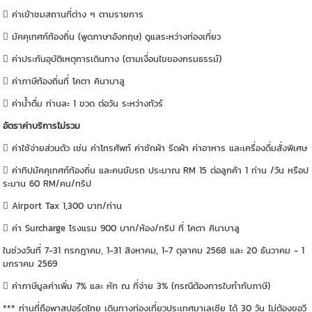
 ค่าเข้าชมสถานที่ต่าง ๆ ตามรายการ
 มัคคุเทศก์ท้องถิ่น (พูดภาษาอังกฤษ) ดูแลระหว่างท่องเที่ยว
 ค่าประกันอุบัติเหตุการเดินทาง (ตามเงื่อนไขของกรมธรรม์)
 ค่าภาษีท้องถิ่นที่ โคตา คินาบาลู
 ค่าน้ำดื่ม ท่านละ 1 ขวด ต่อวัน ระหว่างทัวร์
อัตราค่าบริการไม่รวม
 ค่าใช้จ่ายส่วนตัว เช่น ค่าโทรศัพท์ ค่าซักผ้า รีดผ้า ค่าอาหาร และเครื่องดื่มสั่งพิเศษ
 ค่าทิปมัคคุเทศก์ท้องถิ่น และคนขับรถ ประมาณ RM 15 ต่อลูกค้า 1 ท่าน /วัน หรือป
ระมาน 60 RM/คน/ทริป
 Airport Tax 1,300 บาท/ท่าน
 ค่า Surcharge โรงแรม 900 บาท/ห้อง/ทริป ที่ โคตา คินาบาลู
ในช่วงวันที่ 7-31 กรกฎาคม, 1-31 สิงหาคม, 1-7 ตุลาคม 2568 และ 20 ธันวาคม - 1
มกราคม 2569
 ค่าภาษีมูลค่าเพิ่ม 7% และ หัก ณ ที่จ่าย 3% (กรณีต้องการใบกำกับภาษี)
*** ท่านที่ถือพาสปอร์ตไทย เดินทางท่องเที่ยวประเทศมาเลเซีย ได้ 30 วัน ไม่ต้องขอวี