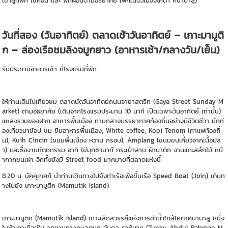
เข้าสู่ที่พัก เช็คอิน และ พักผ่อนตามอัธยาศัย (พักในตัวเมืองโคตา คินาบาลู)
วันที่สอง (วันอาทิตย์) ตลาดเช้าวันอาทิตย์ – เกาะมามูติ
ก – ล่องเรือชมลิงจมูกยาว (อาหารเช้า/กลางวัน/เย็น)
รับประทานอาหารเช้า ที่โรงแรมที่พัก
ให้ท่านเดินไปเที่ยวชม ตลาดนัดวันอาทิตย์ถนนจายาสตรีท (Gaya Street Sunday M
arket) ตามอัธยาศัย (เดินจากโรงแรมประมาน 10 นาที เปิดเฉพาะวันอาทิตย์ เท่านั้น)
แหล่งรวมของฝาก อาหารพื้นเมือง ทามกลางบรรยากาศท้องถิ่นอย่างมีชีวิตชีวา นักท่
องเที่ยวมาช้อป ชม ชิมอาหารพื้นเมือง, White coffee, Kopi Tenom (กาแฟท้องถิ่
น), Kuih Cincin (ขนมพื้นเมือง หวาน กรอบ), Amplang (ขนมขบเคี้ยวจากเนื้อปล
า) และซื้องานหัตถกรรม อาทิ ไข่มุกซาบาห์ กระเป๋าสาน ผ้าบาติก งานแกะสลักไม้ หน้
ากากชนเผ่า อีกทั้งยังมี Street food มากมายที่ตลาดแห่งนี้
8.20 น. มัคคุเทศก์ นำท่านเดินทางไปยังท่าเรือเพื่อขึ้นเรือ Speed Boat (Join) เดินท
างไปยัง เกาะมามูติก (Mamutik Island)
เกาะมามูติก (Mamutik Island) เกาะเล็กสวรรค์แห่งการดำน้ำใกล้โคตาคินาบาลู หนึ่ง
ในห้าเกาะที่อยู่ใน อุทยานทางทะเลตุนกู อับดุล ราห์มาน (Tunku Abdul Rahman M