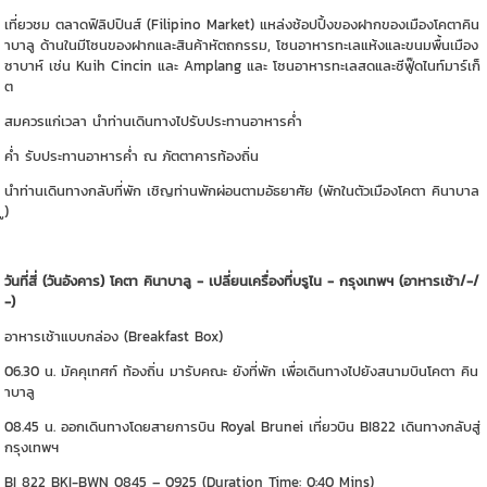
เที่ยวชม ตลาดฟิลิปปินส์ (Filipino Market) แหล่งช้อปปิ้งของฝากของเมืองโคตาคิน
าบาลู ด้านในมีโซนของฝากและสินค้าหัตถกรรม, โซนอาหารทะเลแห้งและขนมพื้นเมือง
ซาบาห์ เช่น Kuih Cincin และ Amplang และ โซนอาหารทะเลสดและซีฟู๊ดไนท์มาร์เก็
ต
สมควรแก่เวลา นำท่านเดินทางไปรับประทานอาหารค่ำ
ค่ำ รับประทานอาหารค่ำ ณ ภัตตาคารท้องถิ่น
นำท่านเดินทางกลับที่พัก เชิญท่านพักผ่อนตามอัธยาศัย (พักในตัวเมืองโคตา คินาบาล
ู)
วันที่สี่ (วันอังคาร) โคตา คินาบาลู - เปลี่ยนเครื่องที่บรูไน - กรุงเทพฯ (อาหารเช้า/-/
-)
อาหารเช้าแบบกล่อง (Breakfast Box)
06.30 น. มัคคุเทศก์ ท้องถิ่น มารับคณะ ยังที่พัก เพื่อเดินทางไปยังสนามบินโคตา คิน
าบาลู
08.45 น. ออกเดินทางโดยสายการบิน Royal Brunei เที่ยวบิน BI822 เดินทางกลับสู่
กรุงเทพฯ
BI 822 BKI-BWN 0845 – 0925 (Duration Time: 0:40 Mins)