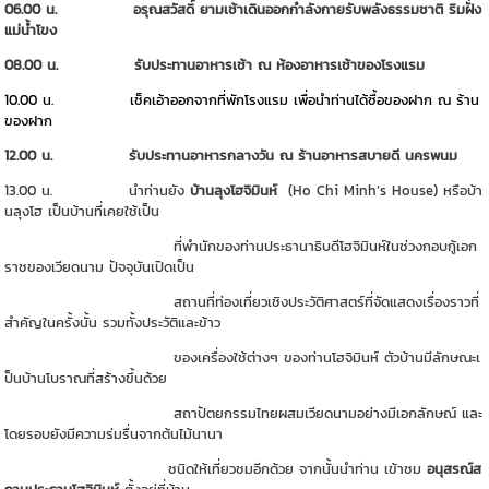
06.00 น. อรุณสวัสดิ์ ยามเช้าเดินออกกำลังกายรับพลังธรรมชาติ ริมฝั่ง
แม่น้ำโขง
08.00 น. รับประทานอาหารเช้า ณ ห้องอาหารเช้าของโรงแรม
10.00 น. เช็คเอ้าออกจากที่พักโรงแรม เพื่อนำท่านได้ซื้อของฝาก ณ ร้าน
ของฝาก
12.00 น. รับประทานอาหารกลางวัน ณ
ร้านอาหารสบายดี นครพนม
13.00 น. นำท่านยัง
บ้านลุงโฮจิมินห์
(Ho Chi Minh’s House) หรือบ้า
นลุงโฮ เป็นบ้านที่เคยใช้เป็น
ที่พำนักของท่านประธานาธิบดีโฮจิมินห์ในช่วงกอบกู้เอก
ราชของเวียดนาม ปัจจุบันเปิดเป็น
สถานที่ท่องเที่ยวเชิงประวัติศาสตร์ที่จัดแสดงเรื่องราวที่
สำคัญในครั้งนั้น รวมทั้งประวัติและข้าว
ของเครื่องใช้ต่างๆ ของท่านโฮจิมินห์ ตัวบ้านมีลักษณะเ
ป็นบ้านโบราณที่สร้างขึ้นด้วย
สถาปัตยกรรมไทยผสมเวียดนามอย่างมีเอกลักษณ์ และ
โดยรอบยังมีความร่มรื่นจากต้นไม้นานา
ชนิดให้เที่ยวชมอีกด้วย จากนั้นนำท่าน เข้าชม
อนุสรณ์ส