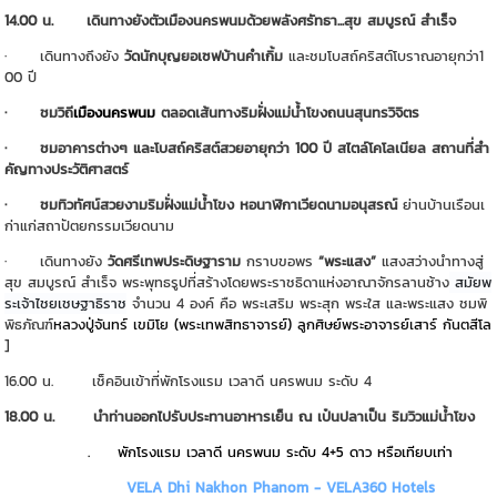
14.00 น.
เดินทางยังตัวเมืองนครพนมด้วยพลังศรัทธา...สุข สมบูรณ์ สำเร็จ
· เดินทางถึงยัง
วัดนักบุญยอเซฟบ้านคำเกิ้ม
และชมโบสถ์คริสต์โบราณอายุกว่า1
00 ปี
· ชมวิถี
เมืองนครพนม
ตลอดเส้นทางริมฝั่งแม่น้ำโขงถนนสุนทรวิจิตร
· ชมอาคารต่างๆ และโบสถ์คริสต์สวยอายุกว่า 100 ปี สไตล์โคโลเนียล สถานที่สำ
คัญทางประวัติศาสตร์
· ชมทิวทัศน์สวยงามริมฝั่งแม่น้ำโขง
หอนาฬิกาเวียดนามอนุสรณ์
ย่านบ้านเรือนเ
ก่าแก่สถาปัตยกรรมเวียดนาม
· เดินทางยัง
วัดศรีเทพประดิษฐาราม
กราบขอพร
“พระแสง”
แสงสว่างนำทางสู่
สุข สมบูรณ์ สำเร็จ พระพุทธรูปที่สร้างโดยพระราชธิดาแห่งอาณาจักรลานช้าง
สมัยพ
ระเจ้าไชยเชษฐาธิราช
จำนวน 4 องค์ คือ พระเสริม พระสุก พระใส และพระแสง
ชมพิ
พิธภัณฑ์
หลวงปู่จันทร์ เขมิโย (พระเทพสิทธาจารย์) ลูกศิษย์พระอาจารย์เสาร์ กันตสีโล
]
16.00 น. เช็คอินเข้าที่พักโรงแรม เวลาดี นครพนม ระดับ 4
18.00 น. นำท่านออกไปรับประทานอาหารเย็น ณ เป๋นปลาเป็น ริมวิวแม่น้ำโขง
. พักโรงแรม เวลาดี นครพนม ระดับ 4+5 ดาว หรือเทียบเท่า
VELA Dhi Nakhon Phanom - VELA360 Hotels