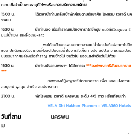
ความเชื่อว่าเป็นพระธาตุที่ให้พรเรื่อง
ความรักความศรัทธา
15.00 น. ได้เวลานำท่านกลับเข้าพักผ่อนตามอัธยาศัย โรงแรม เวลาดี นค
รพนม
16.30 น. นำท่านลง
เรือสำราญแม่โขงพาราไดซ์ครูซ
ชมวิถีชีวิตชุมชน ริ
มแม่น้ำโขง สองฝั่งไทย-ลาว
พอได้ชมวิวนครพนมจากกลางแม่น้ำโขงมันก็แปลกตาไปอีก
แบบ ปกติจะมองวิวจากบนฝั่งลงไปยังแม่น้ำโขง แล้วเห็นทางฝั่ง สปป.ลาว แต่พอเปลี่ย
นบรรยากาศมล่องเรือสำราญ
ทานข้าวไป ชมวิวไป มองแสงไฟวิบวับไปด้วย
19.30 น. นำท่านยังลานพญาฯ ได้สักการะ
***องค์พญาศรีสัตตนาคราช
***
ขอพรองค์ปู่พญาศรีสัตตนาคราช เพื่อมงคลแห่งความ
สมบูรณ์ พูลสุข สำเร็จ สมปรารถนา
21.00 น.
พักโรงแรม เวลาดี นครพนม ระดับ 4+5 ดาว หรือเทียบเท่า
VELA Dhi Nakhon Phanom - VELA360 Hotels
วันที่สาม
นครพน
ม