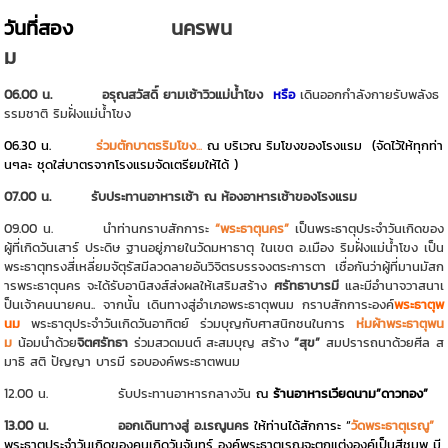
วันที่สอง
นครพน
ม
06.00 น. อรุณสวัสดิ์ ยามเช้าวิวแม่น้ำโขง
หรือ
เดินออกกำลังกายรับพลังธ
รรมชาติ ริมฝั่งแม่น้ำโขง
06.30 น.
ร่วมตักบาตรริมโขง
...
ณ บริเวณ ริมโขงของโรงแรม (จัดไว้ให้ทุกท่า
นๆละ ชุดใส่บาตรจากโรงแรมจัดเตรียมให้ได้ )
07.00 น. รับประทานอาหารเช้า ณ ห้องอาหารเช้าของโรงแรม
09.00 น. นำท่านกราบสักการะ
“พระธาตุนคร”
เป็นพระธาตุประจำวันเกิดของ
ผู้ที่เกิดวันเสาร์ ประดิษ ฐานอยู่ภายในวัดมหาธาตุ ในเขต อ.เมือง ริมฝั่งแม่น้ำโขง เป็น
พระธาตุทรงสี่เหลี่ยมจัตุรัสมีลวดลายอันวิจิตรบรรจงตระการตา เชื่อกันว่าผู้ที่มานมัสก
ารพระธาตุนคร จะได้รับอานิสงส์ส่งผลให้เสริมสร้าง
ศรัทธาบารมี
และมีอำนาจวาสนาเ
ป็นเจ้าคนนายคน.. จากนั้น เดินทางสู่อำเภอพระธาตุพนม กราบสักการะองค์
พระธาตุพ
นม
พระธาตุประจำวันเกิดวันอาทิตย์ ร่วมบุญกับศาสนิกชนในการ
ห่มผ้าพระธาตุพน
ม
น้อมนำด้วย
จิตศรัทธา
ร่วมสวดมนต์ สะสมบุญ สร้าง
“สุข”
สมปรารถนาด้วยศีล ส
มาธิ สติ ปัญญา บารมี รอบองค์พระธาตพนม
12.00 น. รับประทานอาหารกลางวัน
ณ
ร้านอาหารเวียดนาม”ดาวทอง”
13.00 น. ออกเดินทางสู่ อ.เรณูนคร
ให้ท่านได้สักการะ “
วัดพระธาตุเรณู”
พระธาตุประจำวันเกิดของคนเกิดวันจันทร์ องค์พระธาตุเรณูจะตกแต่งองค์เป็นสีชมพู มี