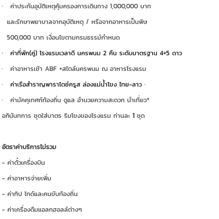
· ค่าประกันอุบัติเหตุคุ้มครองการเดินทาง 1,000,000 บาท
และรักษาพยาบาลจากอุบัติเหตุ / หรือจากอาหารเป็นพิษ
500,000 บาท เงื่อนไขตามกรมธรรม์กำหนด
· ค่าที่พัก(คู่) โรงแรมเวลาดี นครพนม 2 คืน ระดับมาตรฐาน 4+5 ดาว
· ค่าอาหารเช้า ABF +สไตล์นครพนม ณ อาหารโรงแรม
·
ค่าเรือสำราญพาราไดซ์ครูส ล่องแม่น้ำโขง ไทย-ลาว
·
· ค่ามัคคุเทศก์ท้องถิ่น ดูแล อำนวยความสะดวก นำเที่ยว*
อภินันทการ ชุดใส่บาตร ริมโขงของโรงแรม ท่านละ
1
ชุด
อัตราค่าบริการไม่รวม
- ค่าตั๋วเครื่องบิน
- ค่าอาหารจ่ายเพิ่ม
- ค่าทิป ไกด์และคนขับท้องถิ่น
- ค่าเครื่องดืมแอลกฮอลล์ต่างๆ