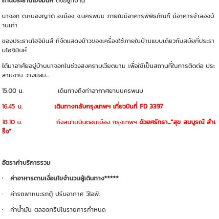
ถานประธานโฮจิมินห์
ตั้งอยู่ที่บ้าน
นาจอก ต.หนองญาติ อ.เมือง จ.นครพนม ภายในมีอาคารพิพิธภัณฑ์ มีอาคารจำลองบ้
านเก่า
ของประธานโฮจิมินส์ ที่จัดแสดงข้าวของเครื่องใช้ภายในบ้านแบบเดียวกับสมัยที่ประธา
นโฮจิมินห์
ได้มาอาศัยอยู่บ้านนาจอกในช่วงสงครามเวียดนาม เพื่อใช้เป็นสถานที่ในการติดต่อ ประ
สานงาน วางแผน...
15.00 น. เดินทางถึงท่าอากาศยานนครพนม
16.45 น.
เดินทางกลับกรุงเทพฯ เที่ยวบินที่ FD 3397
18.10 น. ถึงสนามบินดอนเมือง กรุงเทพฯ
ด้วยศรัทธา...“สุข สมบูรณ์ สำเ
ร็จ”
อัตราค่าบริการรวม
· ค่าอาหารตามเงื่อนไขจำนวนผู้เดินทาง*****
· ค่ารถพาหนะรถตู้ ปรับอากาศ วีไอพี.
· ค่าน้ำมัน ตลอดทริปในรายการกำหนด