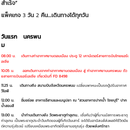
สำเร็จ”
แพ็คเกจ
3
วัน
2
คืน...เดินทางได้ทุกวัน
วันแรก
นครพน
ม
08.00 น. เดินทางท่าอากาศยานดอนเมือง ประตู 12 เคาน์เตอร์สายการบินไทยแอร์เ
อเชีย
10.05 น. ออกเดินทางจากท่าอากาศยานดอนเมือง สู่ ท่าอากาศยานนครพนม ด้ว
ยสายการบินแอร์เอเชีย เที่ยวบินที่ FD 8498
11.25 น. เดินทางถึง
สนามบินจังหวัดนครพนม
เปลี่ยนพาหนะเป็นรถตู้ปรับอากาศ
วีไอพี
12.00 น. อิ่มอร่อย อาหารอีสานและเมนูปลา ณ “สวนอาหารปากน้ำ ไชยบุรี” ปาก
น้ำสองสี
13.00 น. นำท่านเดินทางยัง
วัดพระธาตุท่าอุเทน
... เชื่อกันว่าผู้ที่มานมัสการพระธาตุ
ท่าอุเทน เป็นพระธาตุประจำวันเกิดของผู้ที่เกิดวันเสาร์ จะได้รับอานิสงส์ส่งผลให้ชีวิตมีแ
ต่ความรุ่งโรจน์ เปรียบเหมือนพระอาทิตย์ขึ้นยามอรุณรุ่ง
ด้วยพลังศรัทธา