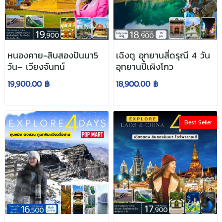
หนองคาย-สิบสองปันนา5
เฉิงตู อุทยานสี่ดรุณี 4 วัน
วัน– เวียงจันทน์
อุทยานปี้เผิงโกว
19,900.00 ฿
18,900.00 ฿
Best Seller