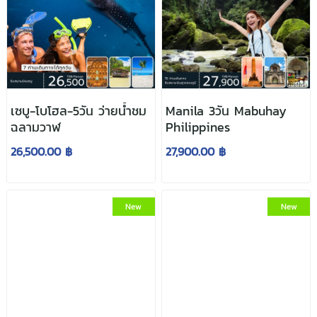
เซบู-โบโฮล-5วัน ว่ายน้ำชม
Manila 3วัน Mabuhay
ฉลามวาฬ
Philippines
26,500.00 ฿
27,900.00 ฿
New
New