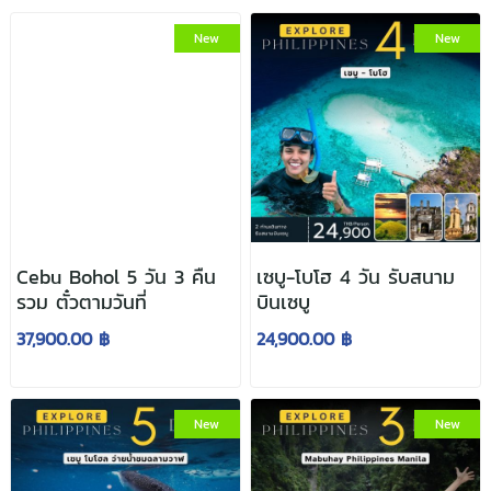
New
New
Cebu Bohol 5 วัน 3 คืน
เซบู-โบโฮ 4 วัน รับสนาม
รวม ตั๋วตามวันที่
บินเซบู
37,900.00 ฿
24,900.00 ฿
New
New