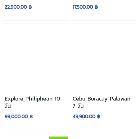
22,900.00 ฿
17,500.00 ฿
Explore Philiphean 10
Cebu Boracay Palawan
วัน
7 วัน
99,000.00 ฿
49,900.00 ฿