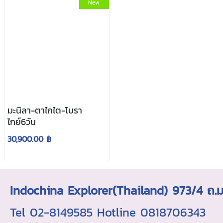
New
มะนิลา-ตาไกไต-โบรา
ไกย์6วัน
30,900.00 ฿
Indochina Explorer(Thailand) 973/4 
Tel 02-8149585 Hotline 0818706343 ใบอ