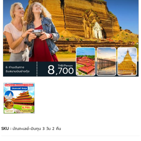
SKU :
มัณฑะเลย์-มินกุน 3 วัน 2 คืน