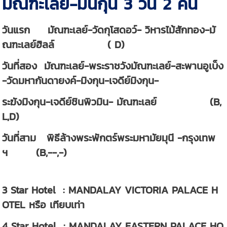
มัณฑะเลย์-มินกุน 3 วัน 2 คืน
วันแรก มัณฑะเลย์-วัดกุโสดอว์- วิหารไม้สักทอง-มั
ณฑะเลย์ฮิลล์ ( D)
วันที่สอง มัณฑะเลย์-พระราชวังมัณฑะเลย์-สะพานอูเบ็ง
-วัดมหากันดายงค์-มิงกุน-เจดีย์มิงกุน-
ระฆังมิงกุน-เจดีย์ชินพิวมิน- มัณฑะเลย์ (B,
L,D)
วันที่สาม พิธีล้างพระพักตร์พระมหามัยมุนี -กรุงเทพ
ฯ (B,--,-)
3 Star Hotel : MANDALAY VICTORIA PALACE H
OTEL หรือ เทียบเท่า
4 Star Hotel : MANDALAY EASTERN PALACE HO