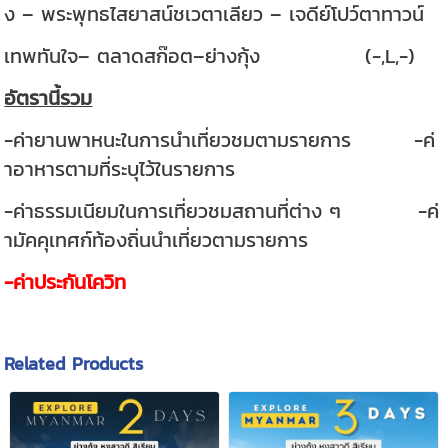
ง – พระพุทธไสยาสน์ชเวตาเลียว – เจดีย์โปว์ตาทาวน์
เทพทันใจ– ตลาดสก๊อต–ย่างกุ้ง (-,L,-)
อัตรานี้รวม
-ค่ายานพาหนะในการนำเที่ยวชมตามรายการ -ค่
าอาหารตามที่ระบุไว้ในรายการ
-ค่าธรรมเนียมในการเที่ยวชมสถานที่ต่าง ๆ -ค่
ามัคคุเทศก์ท้องถิ่นนำเที่ยวตามรายการ
-ค่าประกันโควิท
Related Products