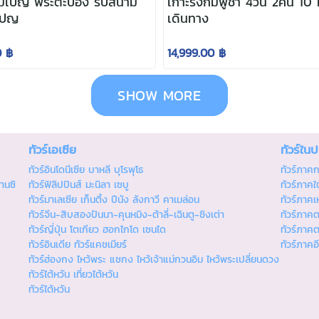
ปญ พระตะบอง รับสนาม
เกาะรงกัมพูชา 4วัน 2คืน 10
เปญ
เดินทาง
0 ฿
14,999.00 ฿
SHOW MORE
ทัวร์เอเซีย
ทัวร์ใน
ทัวร์อินโดนีเซีย บาหลี บุโรพุโธ
ทัวร์ภาค
านซิ
ทัวร์ฟิลิปปินส์ มะนิลา เซบู
ทัวร์ภาคใต
ทัวร์มาเลเซีย เก็นติ้ง ปีนัง ลังกาวี คาเมล่อน
ทัวร์ภาคเ
ทัวร์จีน-สิบสองปันนา-คุนหมิง-ต้าลี่-เฉินตู-ชิงเต่า
ทัวร์ภาค
ทัวร์ญี่ปุ่น โตเกียว ฮอกไกโด เซนได
ทัวร์ภาค
ทัวร์อินเดีย ทัวร์แคชเมียร์
ทัวร์ภาคอ
ทัวร์ฮ่องกง ไหว้พระ แชกง ไหว้เจ้าแม่กวนอิม ไหว้พระเปลี่ยนดวง
ทัวร์ไต้หวัน เที่ยวไต้หวัน
ทัวร์ไต้หวัน