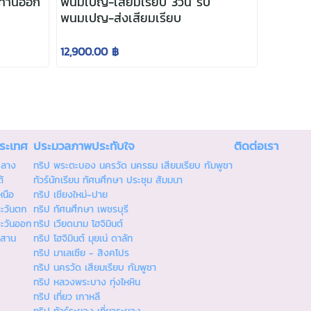
 ท่านออก
พนมเปญ-เสียมเรียบ 3วัน รับ
พนมเปญ-ส่งเสียมเรียบ
12,900.00 ฿
ประเทศ
ประมวลภาพประทับใจ
ติดต่อเรา
กลาง
ทริป พระตะบอง นครวัด นครธม เสียมเรียบ กัมพูชา
้
ทัวร์นักเรียน ทัศนศึกษา ประชุม สัมมนา
หนือ
ทริป เชียงใหม่-ปาย
ตะวันตก
ทริป ทัศนศึกษา เพชรบุรี
ตะวันออก
ทริป เวียดนาม โฮจิมินต์
ีสาน
ทริป โฮจิมินต์ มุยเน่ ดาลัท
ทริป มาเลเซีย - สิงคโปร
ทริป นครวัด เสียมเรียบ กัมพูชา
ทริป หลวงพระบาง ทุ่งไหหิน
ทริป เที่ยว เกาหลี