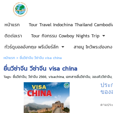
หน้าแรก
Tour Travel Indochina Thailand Cambod
ติดต่อเรา
Tour กิจกรรม Cowboy Nights Trip
ทัวร์ดูบอลอังกฤษ พรีเมียร์ลีก
สายมู ไหว้พระฮ่องกง
หน้าแรก
>
ยื่นวีซ่าจีน วีซ่าจีน visa china
ยื่นวีซ่าจีน วีซ่าจีน visa china
Tags:
ยื่นวีซ่าจีน
,
วีซ่าจีน 2566
,
visachina
,
เอกสารยื่นวีซ่าจีน
,
จองคิววีซ่าจีน
ประก
ของ
ตามประก