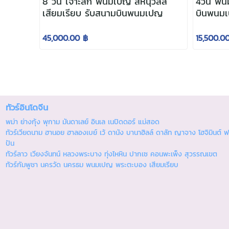
8 วัน เจาะลึก พนมเปญ สีหนุวิลล์
4วัน พนมเ
เสียมเรียบ รับสนามบินพนมเปญ
บินพนม
45,000.00 ฿
15,500.0
ทัวร์อินโดจีน
พม่า ย่างกุ้ง พุกาม มันดาเลย์ อินเล เนปิดดอร์ แม่สอด
ทัวร์เวียดนาม ฮานอย ฮาลองเบย์ เว้ ดานัง บานาฮิลล์ ดาลัท ญาจาง โฮจิมินต์ ฟ
ปัน
ทัวร์ลาว เวียงจันทน์ หลวงพระบาง ทุ่งไหหิน ปากเซ คอนพะเพ็ง สุวรรณเขต
ทัวร์กัมพูชา นครวัด นครธม พนมเปญ พระตะบอง เสียมเรียบ