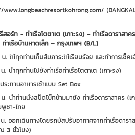
://www.longbeachresortkohrong.com/ (BANGK
สี่ รีสอร์ท - ท่าเรือโตตาเต (เกาะรง) – ท่าเรือดาราส
 ท่าเรือบ้านหาดเล็ก – กรุงเทพฯ (B/L)
น. ให้ทุกท่านเก็บสัมภาระให้เรียบร้อย และทำการเช็คเอ
น. นำทุกท่านไปยังท่าเรือท่าเรือโตตาเต (เกาะรง)
ับประทานอาหารเช้าแบบ Set Box
น. นำท่านนั่งสปี๊ดโบ๊ทข้ามมายัง ท่าเรือดาราสาคร (เ
มพูชา-ไทย
น. ออกเดินทางโดยรถบัสปรับอากาศจากท่าเรือดาราสา
 3 ชั่วโมง)