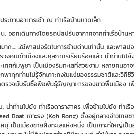
ับประทานอาหารเช้า ณ ท่าเรือบ้านหาดเล็ก
น. ออกเดินทางโดยรถบัสปรับอากาศจากท่าเรือบ้านหา
มาก.......ใช้พาสปอร์ตในการข้ามด่านเท่านั้น และพาสปอร
รวจคนเข้าเมืองและศุลกากรเรียบร้อยแล้ว นำท่านไปยัง เ
เทศกัมพูชา เป็นเมืองริมทะเลที่สวยงาม หลายคนอาจจะ
ากพาทุกท่านไปรู้จักเกาะกงในแง่ของธรรมชาติและวิถีชี
รวจนับรับซื้อพืชพันธุ์ธัญญาหารของชาวพื้นเมือง เพื
น. นำท่านไปยัง ท่าเรือดาราสาคร เพื่อข้ามไปยัง ท่าเ
eed Boat เกาะรง (Koh Rong) ตั้งอยู่กลางอ่าวไทยชาย
หนุ เป็นเมืองชายฝั่งทะเลแห่งหนึ่ง เป็นเกาะที่ใหญ่