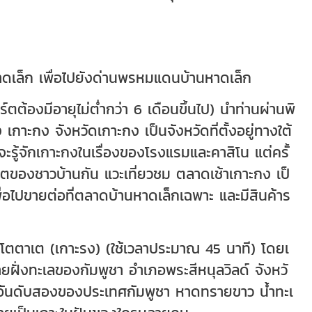
ดเล็ก เพื่อไปยังด่านพรหมแดนบ้านหาดเล็ก
์ตต้องมีอายุไม่ต่ำกว่า 6 เดือนขึ้นไป) นำท่านผ่านพิ
กาะกง จังหวัดเกาะกง เป็นจังหวัดที่ตั้งอยู่ทางใต้
รู้จักเกาะกงในเรื่องของโรงแรมและคาสิโน แต่ครั้
วิตของชาวบ้านกัน แวะเที่ยวชม ตลาดเช้าเกาะกง เป็
่อไปขายต่อที่ตลาดบ้านหาดเล็กเฉพาะ และมีสินค้าร
รือโตตาเต (เกาะรง) (ใช้เวลาประมาณ 45 นาที) โดยเ
ฝั่งทะเลของกัมพูชา อำเภอพระสีหนุลวิลด์ จังหวั
เป็นอันดับสองของประเทศกัมพูชา หาดทรายขาว น้ำทะเ