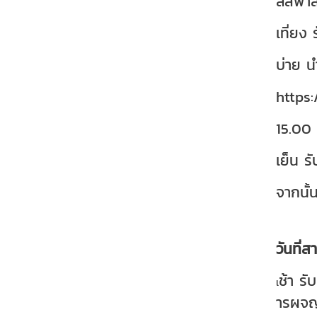
ลสีฟ้า
เที่ยง
บ่าย น
https
15.00
เย็น 
จากนั้
วันที่ส
ช้า ร
เ
ารผจญภ