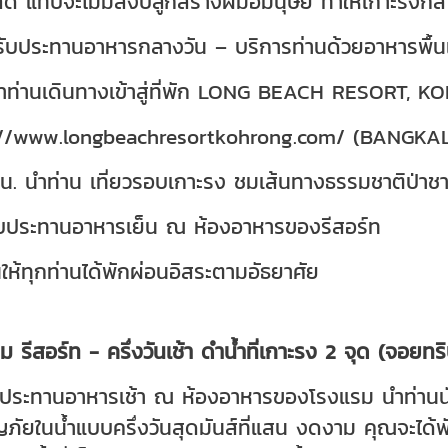
สด แทบจะไม่มีสิ่งปลูกสร้างฝีมือมนุษย์ ทำให้เกาะร
 รับประทานอาหารกลางวัน – บริการท่านด้วยอาหารพื้น
ำท่านเดินทางเข้าสู่ที่พัก LONG BEACH RESORT, K
://www.longbeachresortkohrong.com/ (BANGK
 น. นำท่าน เที่ยวรอบเกาะรง ชมเส้นทางธรรมชาติป
รับประทานอาหารเย็น ณ ห้องอาหารของรีสอร์ท
นให้ทุกท่านได้พักผ่อนอิสระตามอัธยาศัย
าม รีสอร์ท - ครึ่งวันเช้า ดำน้ำที่เกาะรง 2 จุด (จอยทริ
ับประทานอาหารเช้า ณ ห้องอาหารของโรงแรม นำท่านนั่งส
ัยในน้ำแบบครึ่งวันสุดมันส์ที่แสน งดงาม คุณจะได