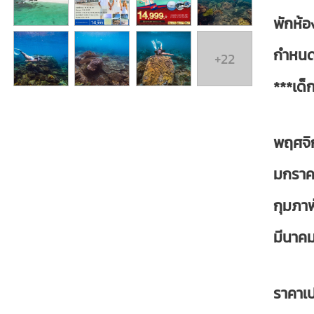
พักห้อ
กำหนดก
+22
***เด็ก
พฤศจิ
มกรา
กุมภา
มีนาค
ราคาเ