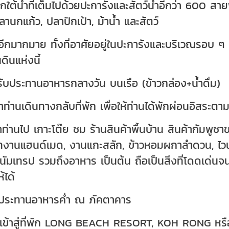
กใต้น้ำที่เต็มไปด้วยปะการังและสัตว์น้ำอีกว่า 600 สาย
ปลานกแก้ว, ปลาปักเป้า, ม้าน้ำ และสัตว์
 อีกมากมาย ทั้งที่อาศัยอยู่ในปะการังและบริเวณรอบ ๆ 
ดินแห่งนี้
 รับประทานอาหารกลางวัน บนเรือ (ข้าวกล่อง+น้ำดื่ม)
ำท่านเดินทางกลับที่พัก เพื่อให้ท่านได้พักผ่อนอิสระตาม
ำท่านไป เกาะโต๊ย ชม ร้านสินค้าพื้นบ้าน สินค้ากัมพูช
งานแฮนด์เมด, งานแกะสลัก, ข้าวหอมผกาลำดวน, ไวน์
นัมเทรป รวมถึงอาหาร เป็นต้น ถือเป็นสิ่งที่โดดเด่น
ห้ได้
ับประทานอาหารค่ำ ณ ภัคตาคาร
นเข้าสู่ที่พัก LONG BEACH RESORT, KOH RONG หรื