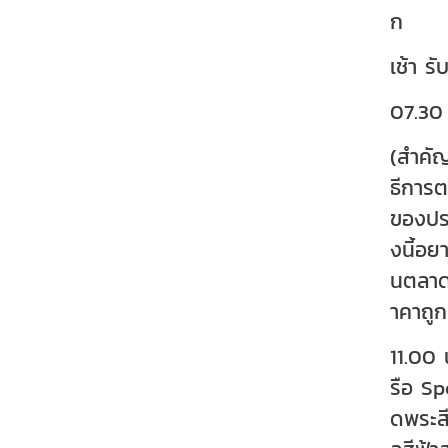
ก
เช้า ร
07.30 
(สำคัญ
ธีการต
ของประ
งนี้อย
นตลาดต
าคาถูก
11.00 
รือ Sp
ดพระสี