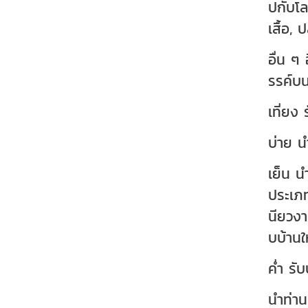
ปกับโล
เสื้อ, 
อื่น ๆ
รรค์บน
เที่ยง
บ่าย น
เย็น น
ประเภท
นียวงา
บบ้านใ
ค่ำ ร
นำท่า