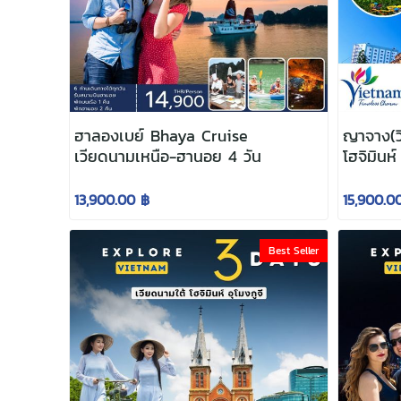
ฮาลองเบย์ Bhaya Cruise
ญาจาง(วิ
เวียดนามเหนือ-ฮานอย 4 วัน
โฮจิมินห์
13,900.00 ฿
15,900.0
Best Seller