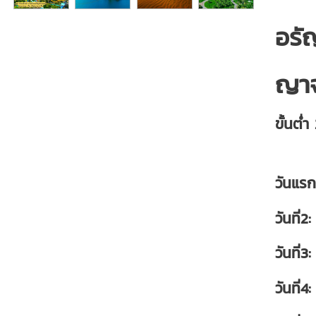
อรั
ญาจ
ขั้นต่
วันแ
วันที
วันที
วันที