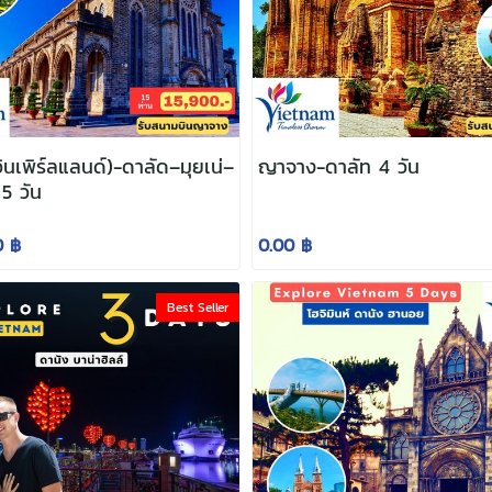
นเพิร์ลแลนด์)-ดาลัด–มุยเน่–
ญาจาง-ดาลัท 4 วัน
 5 วัน
0 ฿
0.00 ฿
Best Seller