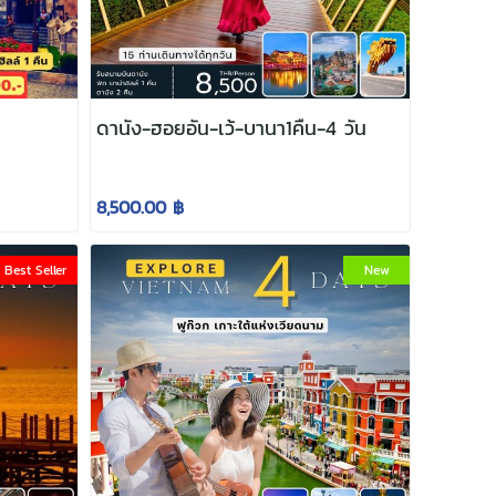
ดานัง-ฮอยอัน-เว้-บานา1คืน-4 วัน
8,500.00 ฿
Best Seller
New