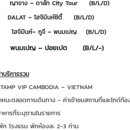
่5: ญาจาง – ดาลัท City Tour (B/L/D)
่6: DALAT – โฮจิมินห์ซิตี้ (B/L/D)
่7: โฮจิมินห์– กูจี – พนมเปญ (B/L/D)
ี่8: พนมเปญ – ปอยเปต (B/L/-)
่าบริการรวม
 STAMP VIP CAMBODIA – VIETNAM
าหนะตลอดการเดินทาง - ค่าเข้าชมสถานที่และไกด์ท้
าหารที่ระบุตามในรายการ
ที่พัก โรงแรม พักห้องละ 2-3 ท่าน