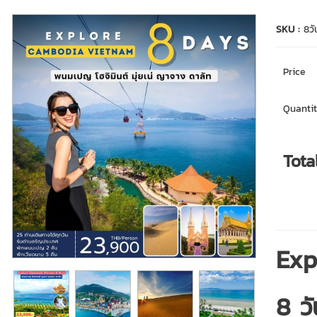
SKU :
8ว
Price
Quantit
Tota
Exp
8 ว