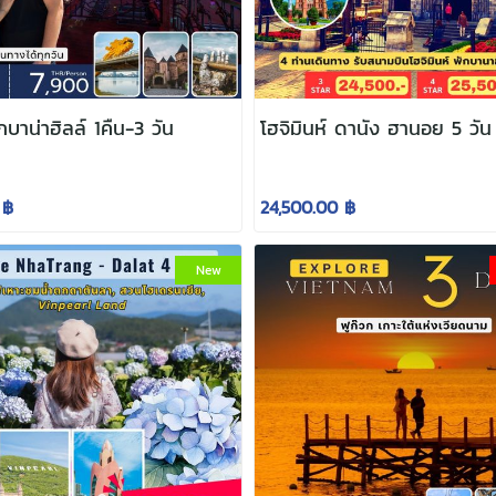
นัง พักบาน่าฮิลล์ 1คืน-3 วัน
โฮจิมินห์ ดานัง ฮานอย 5 วัน
 ฿
24,500.00 ฿
New