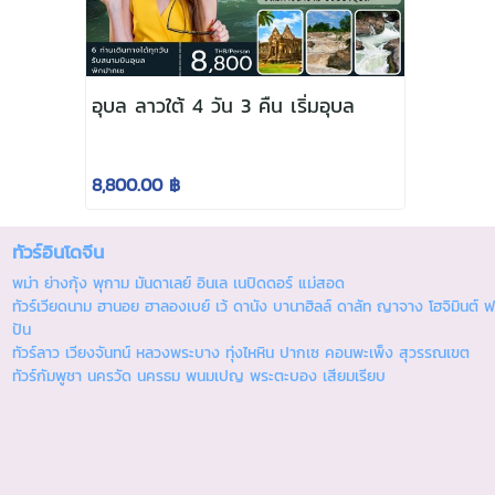
อุบล ลาวใต้ 4 วัน 3 คืน เริ่มอุบล
8,800.00 ฿
ทัวร์อินโดจีน
พม่า ย่างกุ้ง พุกาม มันดาเลย์ อินเล เนปิดดอร์ แม่สอด
ทัวร์เวียดนาม ฮานอย ฮาลองเบย์ เว้ ดานัง บานาฮิลล์ ดาลัท ญาจาง โฮจิมินต์ ฟ
ปัน
ทัวร์ลาว เวียงจันทน์ หลวงพระบาง ทุ่งไหหิน ปากเซ คอนพะเพ็ง สุวรรณเขต
ทัวร์กัมพูชา นครวัด นครธม พนมเปญ พระตะบอง เสียมเรียบ