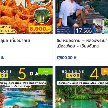
 อุบล เที่ยวปากเซ
6d หนองคาย – หลวงพระบา
เมืองเฟือง - เวียงจันทน์
 ฿
17,500.00 ฿
New
Re