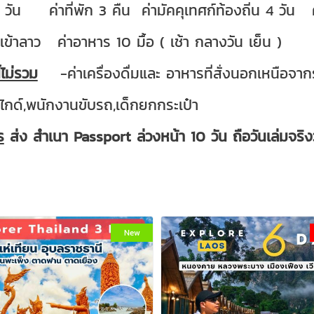
 วัน ค่าที่พัก 3 คืน ค่ามัคคุเทศก์ท้องถิ่น 4 วัน
ีเข้าลาว ค่าอาหาร 10 มื้อ ( เช้า กลางวัน เย็น )
้ไม่รวม
-ค่าเครื่องดื่มและ อาหารที่สั่งนอกเหนือจา
ปไกด์,พนักงานขับรถ,เด็กยกกระเป๋า
ร
ส่ง สำเนา Passport ล่วงหน้า 10 วัน ถือวันเล่มจริ
New