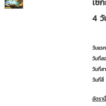
เซก
4 วั
วันแร
วันที
วันที
วันที
อัตราน