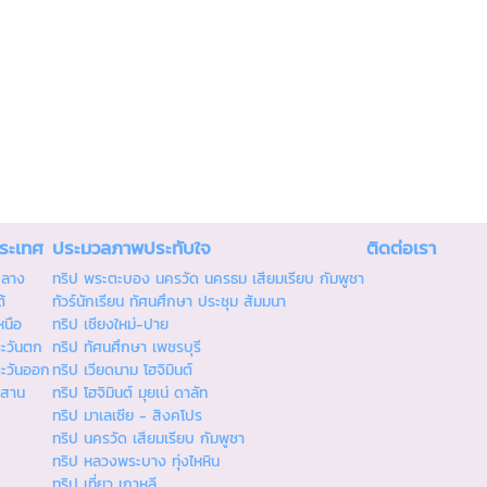
ประเทศ
ประมวลภาพประทับใจ
ติดต่อเรา
กลาง
ทริป พระตะบอง นครวัด นครธม เสียมเรียบ กัมพูชา
้
ทัวร์นักเรียน ทัศนศึกษา ประชุม สัมมนา
หนือ
ทริป เชียงใหม่-ปาย
ตะวันตก
ทริป ทัศนศึกษา เพชรบุรี
ตะวันออก
ทริป เวียดนาม โฮจิมินต์
ีสาน
ทริป โฮจิมินต์ มุยเน่ ดาลัท
ทริป มาเลเซีย - สิงคโปร
ทริป นครวัด เสียมเรียบ กัมพูชา
ทริป หลวงพระบาง ทุ่งไหหิน
ทริป เที่ยว เกาหลี