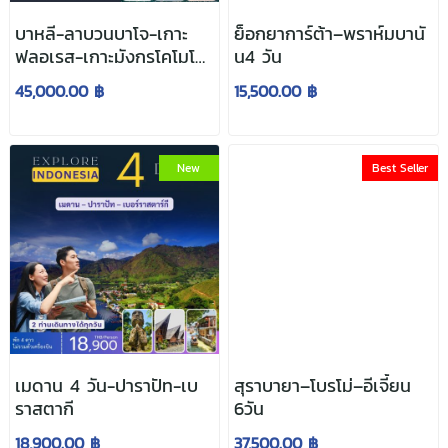
บาหลี-ลาบวนบาโจ-เกาะ
ย็อกยาการ์ต้า–พราห์มบานั
ฟลอเรส-เกาะมังกรโคโมโด
น4 วัน
5 วัน
45,000.00 ฿
15,500.00 ฿
New
Best Seller
เมดาน 4 วัน-ปาราปัท-เบ
สุราบายา–โบรโม่–อีเจี้ยน
ราสตากี
6วัน
18,900.00 ฿
37,500.00 ฿