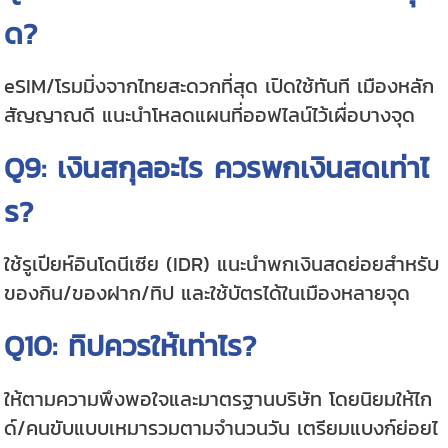
ด?
eSIM/โรมมิ่งจากไทยสะดวกที่สุด เปิดใช้ทันที เมืองหลัก
สัญญาณดี แนะนำโหลดแผนที่ออฟไลน์ไว้เผื่อบางจุด
Q9: เงินสกุลอะไร ควรพกเงินสดเท่าไ
ร?
ใช้รูเปียห์อินโดนีเซีย (IDR) แนะนำพกเงินสดย่อยสำหรับ
ของกิน/ของฝาก/ทิป และใช้บัตรได้ในเมืองหลายจุด
Q10: ทิปควรให้เท่าไร?
ให้ตามความพึงพอใจและมาตรฐานบริษัท โดยนิยมให้ไก
ด์/คนขับแบบเหมารวมตามจำนวนวัน เตรียมแบงก์ย่อยไ