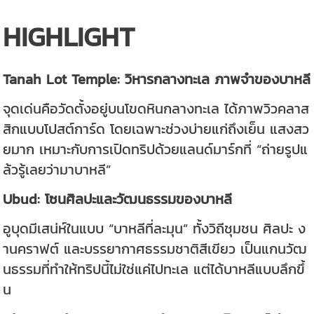
HIGHLIGHT
Tanah Lot Temple: วิหารกลางทะเล ภาพจำของบาหลี
จุดเด่นคือวัดตั้งอยู่บนโขดหินกลางทะเล ได้ภาพวิวคลาส
สิกแบบโปสต์การ์ด โดยเฉพาะช่วงบ่ายแก่ถึงเย็น แสงสว
ยมาก เหมาะกับการเปิดทริปด้วยแลนด์มาร์กที่ “ถ่ายรูปแ
ล้วรู้เลยว่ามาบาหลี”
Ubud: โซนศิลปะและวัฒนธรรมของบาหลี
อูบุดมีเสน่ห์ในแบบ “บาหลีที่ละมุน” ทั้งวิถีชุมชน ศิลปะ ง
านคราฟต์ และบรรยากาศธรรมชาติสีเขียว เป็นแกนวัฒ
นธรรมที่ทำให้ทริปนี้ไม่ใช่แค่ไปทะเล แต่ได้บาหลีแบบลึกขึ้
น