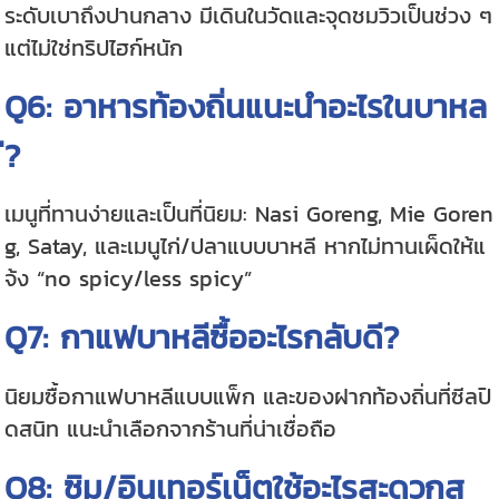
ระดับเบาถึงปานกลาง มีเดินในวัดและจุดชมวิวเป็นช่วง ๆ
แต่ไม่ใช่ทริปไฮก์หนัก
Q6: อาหารท้องถิ่นแนะนำอะไรในบาหล
ี?
เมนูที่ทานง่ายและเป็นที่นิยม: Nasi Goreng, Mie Goren
g, Satay, และเมนูไก่/ปลาแบบบาหลี หากไม่ทานเผ็ดให้แ
จ้ง “no spicy/less spicy”
Q7: กาแฟบาหลีซื้ออะไรกลับดี?
นิยมซื้อกาแฟบาหลีแบบแพ็ก และของฝากท้องถิ่นที่ซีลปิ
ดสนิท แนะนำเลือกจากร้านที่น่าเชื่อถือ
Q8: ซิม/อินเทอร์เน็ตใช้อะไรสะดวกสุ